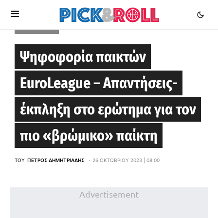
EUROLEAGUE
Ψηφοφορία παικτών
EuroLeague – Απαντήσεις-
έκπληξη στο ερώτημα για τον
πιο «βρώμικο» παίκτη
ΤΟΥ
ΠΈΤΡΟΣ ΔΗΜΗΤΡΙΆΔΗΣ
26 ΟΚΤΩΒΡΊΟΥ 2023 | 08:00
Advertisement