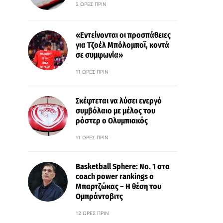
2 ΏΡΕΣ ΠΡΙΝ
«Εντείνονται οι προσπάθειες
για Τζοέλ Μπόλομποϊ, κοντά
σε συμφωνία»
11 ΏΡΕΣ ΠΡΙΝ
Σκέφτεται να λύσει ενεργό
συμβόλαιο με μέλος του
ρόστερ ο Ολυμπιακός
11 ΏΡΕΣ ΠΡΙΝ
Basketball Sphere: No. 1 στα
coach power rankings ο
Μπαρτζώκας – Η θέση του
Ομπράντοβιτς
12 ΏΡΕΣ ΠΡΙΝ