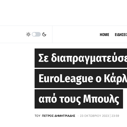
HOME
ΕΙΔΗΣΕΙ
EUROLEAGUE
Σε διαπραγματεύσε
EuroLeague ο Κάρλ
από τους Μπουλς
ΤΟΥ
ΠΈΤΡΟΣ ΔΗΜΗΤΡΙΆΔΗΣ
23 ΟΚΤΩΒΡΊΟΥ 2023 | 23:59