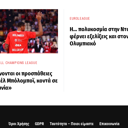
EUROLEAGUE
Η… πολυκοσμία στην Ντ
φέρνει εξελίξεις και στο
Ολυμπιακό
LL CHAMPIONS LEAGUE
νονται οι προσπάθειες
οέλ Μπόλομποϊ, κοντά σε
νία»
Όροι Χρήσης
GDPR
Ταυτότητα – Ποιοι είμαστε
Επικοινωνία