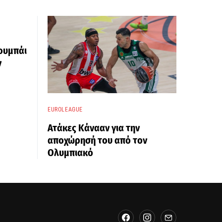
ουμπάι
ν
EUROLEAGUE
Ατάκες Κάνααν για την
αποχώρησή του από τον
Ολυμπιακό