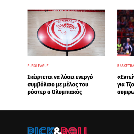
EUROLEAGUE
BASKETBA
Σκέφτεται να λύσει ενεργό
«Εντεί
συμβόλαιο με μέλος του
για Τζ
ρόστερ ο Ολυμπιακός
συμφω