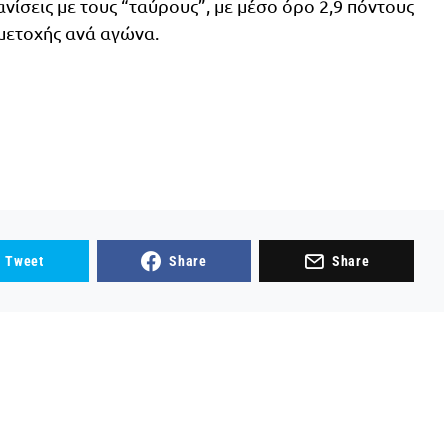
ίσεις με τους “ταύρους”, με μέσο όρο 2,9 πόντους
μμετοχής ανά αγώνα.
Tweet
Share
Share