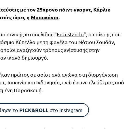
εύσεις με τον 25χρονο πόιντ γκαρντ, Κάρλικ
υταίες ώρες η
Μπασκόνια
.
ισπανικής ιστοσελίδας “
Encestando
”, ο παίκτης που
σμιο Κύπελλο με τη φανέλα του Νότιου Σουδάν,
ι οποίοι αναζητούν τρόπους ενίσχυσης στην
ναν ικανό δημιουργό.
 ήταν πρώτος σε ασίστ ανά αγώνα στη διοργάνωση
ες, Ιαπωνία και Ινδονησία, ενώ έμεινε ελεύθερος από
σμένη Παρασκευή.
PICK&ROLL
θησε το
στο Instagram