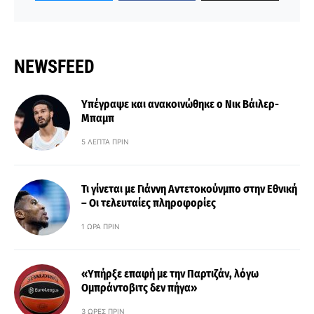
NEWSFEED
Υπέγραψε και ανακοινώθηκε ο Νικ Βάιλερ-
Μπαμπ
5 ΛΕΠΤΆ ΠΡΙΝ
Τι γίνεται με Γιάννη Αντετοκούνμπο στην Εθνική
– Οι τελευταίες πληροφορίες
1 ΏΡΑ ΠΡΙΝ
«Υπήρξε επαφή με την Παρτιζάν, λόγω
Ομπράντοβιτς δεν πήγα»
3 ΏΡΕΣ ΠΡΙΝ