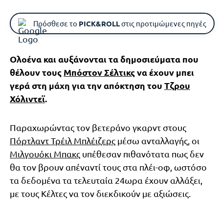
Πρόσθεσε το
PICK&ROLL
στις προτιμώμενες πηγές
Ολοένα και αυξάνονται τα δημοσιεύματα που
θέλουν τους
Μπόστον Σέλτικς
να έχουν μπει
γερά στη μάχη για την απόκτηση του
Τζρου
Χόλιντεϊ
.
Παραχωρώντας τον βετεράνο γκαρντ στους
Πόρτλαντ Τρέιλ Μπλέιζερς
μέσω ανταλλαγής, οι
Μιλγουόκι Μπακς
υπέθεσαν πιθανότατα πως δεν
θα τον βρουν απέναντί τους στα πλέι-οφ, ωστόσο
τα δεδομένα τα τελευταία 24ωρα έχουν αλλάξει,
με τους Κέλτες να τον διεκδικούν με αξιώσεις.