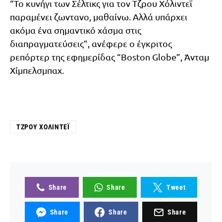
“Το κυνήγι των Σέλτικς για τον Τζρου Χόλιντεϊ
παραμένει ζωντανο, μαθαίνω. Αλλά υπάρχει
ακόμα ένα σημαντικό χάσμα στις
διαπραγματεύσεις”, ανέφερε ο έγκριτος
ρεπόρτερ της εφημερίδας “Boston Globe”, Άνταμ
Χίμπελσμπαχ.
ΤΖΡΟΥ ΧΌΛΙΝΤΕΪ
Share
Share
Tweet
Share
Share
Share