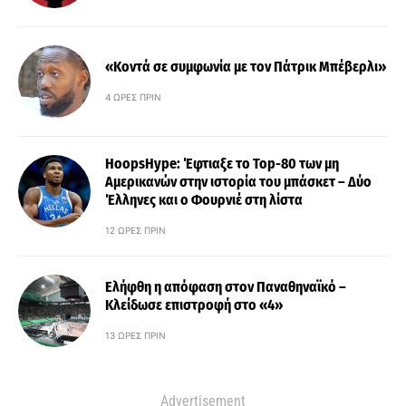
«Κοντά σε συμφωνία με τον Πάτρικ Μπέβερλι»
4 ΏΡΕΣ ΠΡΙΝ
HoopsHype: Έφτιαξε το Top-80 των μη
Αμερικανών στην ιστορία του μπάσκετ – Δύο
Έλληνες και ο Φουρνιέ στη λίστα
12 ΏΡΕΣ ΠΡΙΝ
Ελήφθη η απόφαση στον Παναθηναϊκό –
Κλείδωσε επιστροφή στο «4»
13 ΏΡΕΣ ΠΡΙΝ
Advertisement