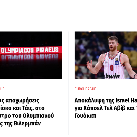
GUE
EUROLEAGUE
ις αποχωρήσεις
Αποκάλυψη της Israel H
σκο και Τάις, στο
για Χάποελ Τελ Αβίβ και
στρο του Ολυμπιακού
Γουόκαπ
ς της Βιλερμπάν