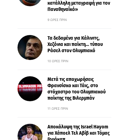
κατάλληλη μεταγραφή για τον
Παναθηναϊκό»
9 ΏΡΕΣ ΠΡΙΝ
Τα δεδομένα για Κάλινιτς,
Χεζόνια και παίκτη… τύπου
Ράσελ στον Ολυμπιακό
10 ΏΡΕΣ ΠΡΙΝ
Μετά τις αποχωρήσεις
Φρανσίσκο και Τάις, στο
στόχαστρο του Ολυμπιακού
παίκτης της Βιλερμπάν
11 ΏΡΕΣ ΠΡΙΝ
Αποκάλυψη της Israel Hayom
για Χάποελ Τελ Αβίβ και Τόμας
Γουόκαπ