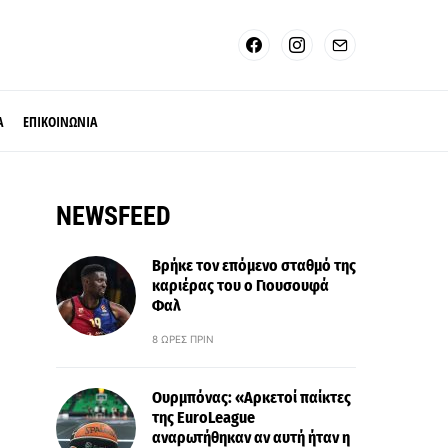
Α
ΕΠΙΚΟΙΝΩΝΙΑ
NEWSFEED
Βρήκε τον επόμενο σταθμό της
καριέρας του ο Γιουσουφά
Φαλ
8 ΏΡΕΣ ΠΡΙΝ
Ουρμπόνας: «Αρκετοί παίκτες
της EuroLeague
αναρωτήθηκαν αν αυτή ήταν η