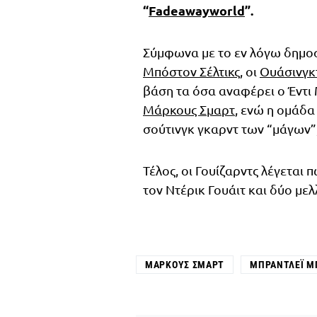
“
Fadeawayworld
”.
Σύμφωνα με το εν λόγω δημοσί
Μπόστον Σέλτικς
, οι
Ουάσινγκ
βάση τα όσα αναφέρει ο Έντι 
Μάρκους Σμαρτ
, ενώ η ομάδα
σούτινγκ γκαρντ των “μάγων”
Τέλος, οι Γουίζαρντς λέγεται
τον Ντέρικ Γουάιτ και δύο με
ΜΆΡΚΟΥΣ ΣΜΑΡΤ
ΜΠΡΆΝΤΛΕΪ Μ