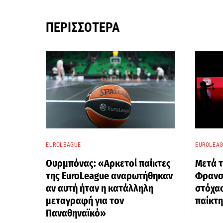
ΠΕΡΙΣΣΌΤΕΡΑ
EUROLEAGUE
EUROLEA
Ουρμπόνας: «Αρκετοί παίκτες
Μετά τ
της EuroLeague αναρωτήθηκαν
Φρανσί
αν αυτή ήταν η κατάλληλη
στόχα
μεταγραφή για τον
παίκτη
Παναθηναϊκό»