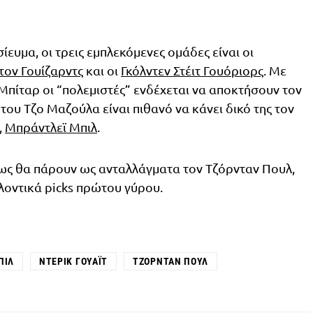
ευμα, οι τρεις εμπλεκόμενες ομάδες είναι οι
τον Γουίζαρντς
και οι
Γκόλντεν Στέιτ Γουόριορς
. Με
Μπίταρ οι “πολεμιστές” ενδέχεται να αποκτήσουν τον
 του Τζο Μαζούλα είναι πιθανό να κάνει δικό της τον
,
Μπράντλεϊ Μπιλ
.
 πως θα πάρουν ως ανταλλάγματα τον Τζόρνταν Πουλ,
λλοντικά picks πρώτου γύρου.
ΠΙΛ
ΝΤΈΡΙΚ ΓΟΥΆΙΤ
ΤΖΌΡΝΤΑΝ ΠΟΥΛ