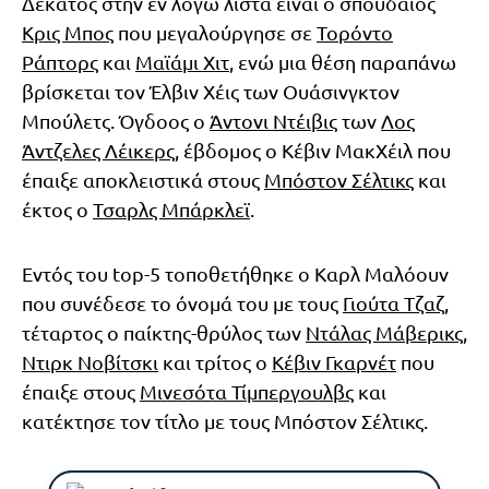
Δέκατος στην εν λόγω λίστα είναι ο σπουδαίος
Κρις Μπος
που μεγαλούργησε σε
Τορόντο
Ράπτορς
και
Μαϊάμι Χιτ
, ενώ μια θέση παραπάνω
βρίσκεται τον Έλβιν Χέις των Ουάσινγκτον
Μπούλετς. Όγδοος ο
Άντονι Ντέιβις
των
Λος
Άντζελες Λέικερς
, έβδομος ο Κέβιν ΜακΧέιλ που
έπαιξε αποκλειστικά στους
Μπόστον Σέλτικς
και
έκτος ο
Τσαρλς Μπάρκλεϊ
.
Εντός του top-5 τοποθετήθηκε ο Καρλ Μαλόουν
που συνέδεσε το όνομά του με τους
Γιούτα Τζαζ
,
τέταρτος ο παίκτης-θρύλος των
Ντάλας Μάβερικς
,
Ντιρκ Νοβίτσκι
και τρίτος ο
Κέβιν Γκαρνέτ
που
έπαιξε στους
Μινεσότα Τίμπεργουλβς
και
κατέκτησε τον τίτλο με τους Μπόστον Σέλτικς.