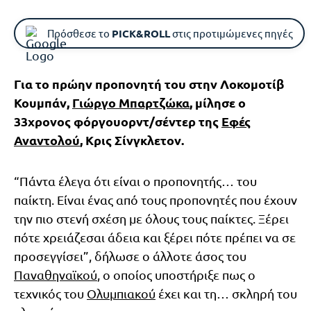
Πρόσθεσε το
PICK&ROLL
στις προτιμώμενες πηγές
Για το πρώην προπονητή του στην Λοκομοτίβ
Κουμπάν,
Γιώργο Μπαρτζώκα
, μίλησε ο
33χρονος φόργουορντ/σέντερ της
Εφές
Αναντολού
, Κρις Σίνγκλετον.
“Πάντα έλεγα ότι είναι ο προπονητής… του
παίκτη. Είναι ένας από τους προπονητές που έχουν
την πιο στενή σχέση με όλους τους παίκτες. Ξέρει
πότε χρειάζεσαι άδεια και ξέρει πότε πρέπει να σε
προσεγγίσει”, δήλωσε ο άλλοτε άσος του
Παναθηναϊκού
, ο οποίος υποστήριξε πως ο
τεχνικός του
Ολυμπιακού
έχει και τη… σκληρή του