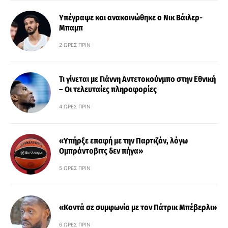
Υπέγραψε και ανακοινώθηκε ο Νικ Βάιλερ-
Μπαμπ
2 ΏΡΕΣ ΠΡΙΝ
Τι γίνεται με Γιάννη Αντετοκούνμπο στην Εθνική
– Οι τελευταίες πληροφορίες
4 ΏΡΕΣ ΠΡΙΝ
«Υπήρξε επαφή με την Παρτιζάν, λόγω
Ομπράντοβιτς δεν πήγα»
5 ΏΡΕΣ ΠΡΙΝ
«Κοντά σε συμφωνία με τον Πάτρικ Μπέβερλι»
6 ΏΡΕΣ ΠΡΙΝ