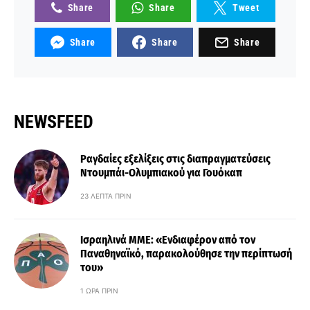
Share
Share
Tweet
Share
Share
Share
NEWSFEED
Ραγδαίες εξελίξεις στις διαπραγματεύσεις
Ντουμπάι-Ολυμπιακού για Γουόκαπ
23 ΛΕΠΤΆ ΠΡΙΝ
Ισραηλινά ΜΜΕ: «Ενδιαφέρον από τον
Παναθηναϊκό, παρακολούθησε την περίπτωσή
του»
1 ΏΡΑ ΠΡΙΝ