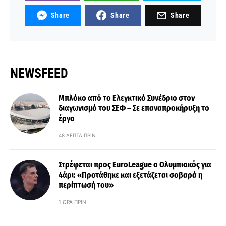
Share
Share
Share
NEWSFEED
Μπλόκο από το Ελεγκτικό Συνέδριο στον
διαγωνισμό του ΣΕΦ – Σε επαναπροκήρυξη το
έργο
48 ΛΕΠΤΆ ΠΡΙΝ
Στρέφεται προς EuroLeague ο Ολυμπιακός για
4άρι: «Προτάθηκε και εξετάζεται σοβαρά η
περίπτωσή του»
1 ΏΡΑ ΠΡΙΝ