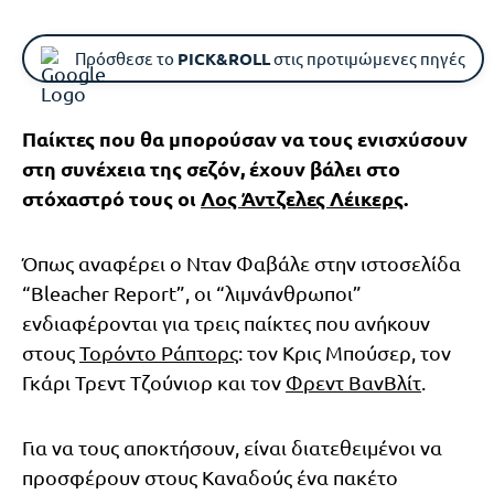
Πρόσθεσε το
PICK&ROLL
στις προτιμώμενες πηγές
Παίκτες που θα μπορούσαν να τους ενισχύσουν
στη συνέχεια της σεζόν, έχουν βάλει στο
στόχαστρό τους οι
Λος Άντζελες Λέικερς
.
Όπως αναφέρει ο Νταν Φαβάλε στην ιστοσελίδα
“Bleacher Report”, οι “λιμνάνθρωποι”
ενδιαφέρονται για τρεις παίκτες που ανήκουν
στους
Τορόντο Ράπτορς
: τον Κρις Μπούσερ, τον
Γκάρι Τρεντ Τζούνιορ και τον
Φρεντ ΒανΒλίτ
.
Για να τους αποκτήσουν, είναι διατεθειμένοι να
προσφέρουν στους Καναδούς ένα πακέτο