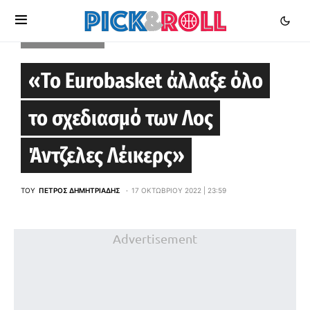
EUROBASKET 2022
«Το Eurobasket άλλαξε όλο
το σχεδιασμό των Λος
Άντζελες Λέικερς»
ΤΟΥ
ΠΈΤΡΟΣ ΔΗΜΗΤΡΙΆΔΗΣ
17 ΟΚΤΩΒΡΊΟΥ 2022 | 23:59
Advertisement