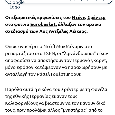
Οι εξαιρετικές εμφανίσεις του
Ντένις Σρέντερ
στο φετινό
Eurobasket
, άλλαξαν τον αρχικό
σχεδιασμό των
Λος Άντζελες Λέικερς
.
Όπως αναφέρει ο Ντέιβ ΜακΜέναμιν στο
ρεπορτάζ του στο ESPN, οι “λιμνάνθρωποι” είχαν
αποφασίσει να αποκτήσουν τον Γερμανό γκαρντ,
μόνο εφόσον κατάφερναν να παραχωρήσουν με
ανταλλαγή τον
Ράσελ Γουέστμπρουκ
.
Παρόλα αυτά η εικόνα του Σρέντερ με τη φανέλα
της εθνικής Γερμανίας έκαναν τους
Καλιφορνέζους να βιαστούν να τον κάνουν δικό
τους, πριν προλάβει άλλος “μνηστήρας” από το