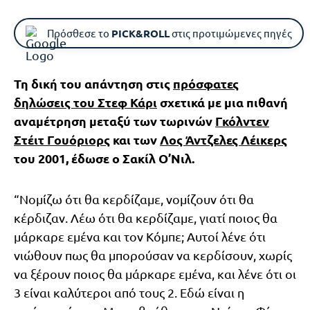
Πρόσθεσε το
PICK&ROLL
στις προτιμώμενες πηγές
Τη δική του απάντηση στις
πρόσφατες
δηλώσεις του Στεφ Κάρι
σχετικά με μια πιθανή
αναμέτρηση μεταξύ των τωρινών
Γκόλντεν
Στέιτ Γουόριορς
και των
Λος Άντζελες Λέικερς
του 2001, έδωσε ο Σακίλ Ο’Νιλ.
“Νομίζω ότι θα κερδίζαμε, νομίζουν ότι θα
κέρδιζαν. Λέω ότι θα κερδίζαμε, γιατί ποιος θα
μάρκαρε εμένα και τον Κόμπε; Αυτοί λένε ότι
νιώθουν πως θα μπορούσαν να κερδίσουν, χωρίς
να ξέρουν ποιος θα μάρκαρε εμένα, και λένε ότι οι
3 είναι καλύτεροι από τους 2. Εδώ είναι η