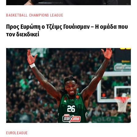
BASKETBALL CHAMPIONS LEAGUE
Προς Ευρώπη ο Τζέιμς Γουάισμαν – Η ομάδα που
τον διεκδικεί
EUROLEAGUE