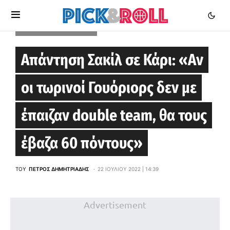
GOLDEN STATE WARRIORS
Απάντηση Σακίλ σε Κάρι: «Αν
οι τωρινοί Γουόριορς δεν με
έπαιζαν double team, θα τους
έβαζα 60 πόντους»
ΤΟΥ
ΠΈΤΡΟΣ ΔΗΜΗΤΡΙΆΔΗΣ
22 ΙΟΥΛΊΟΥ 2022 | 14:39
Advertisement