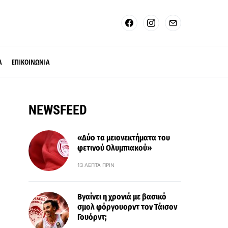
Α
ΕΠΙΚΟΙΝΩΝΙΑ
NEWSFEED
«Δύο τα μειονεκτήματα του
φετινού Ολυμπιακού»
13 ΛΕΠΤΆ ΠΡΙΝ
Βγαίνει η χρονιά με βασικό
σμολ φόργουορντ τον Τάισον
Γουόρντ;