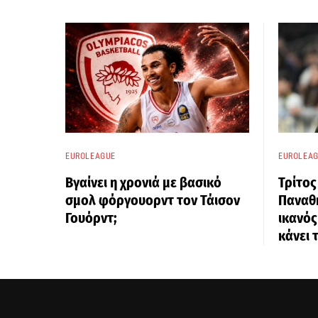
EUROLEAGUE
EUROLEA
Βγαίνει η χρονιά με βασικό
Τρίτος
σμολ φόργουορντ τον Τάισον
Παναθη
Γουόρντ;
ικανός
κάνει 