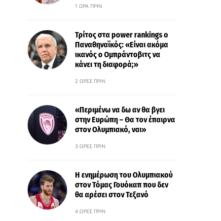
1 ΏΡΑ ΠΡΙΝ
Τρίτος στα power rankings ο
Παναθηναϊκός: «Είναι ακόμα
ικανός ο Ομπράντοβιτς να
κάνει τη διαφορά;»
2 ΏΡΕΣ ΠΡΙΝ
«Περιμένω να δω αν θα βγει
στην Ευρώπη – Θα τον έπαιρνα
στον Ολυμπιακό, ναι»
3 ΏΡΕΣ ΠΡΙΝ
Η ενημέρωση του Ολυμπιακού
στον Τόμας Γουόκαπ που δεν
θα αρέσει στον Τεξανό
4 ΏΡΕΣ ΠΡΙΝ