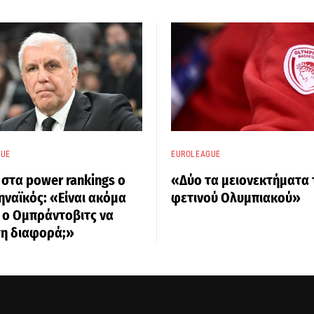
GUE
EUROLEAGUE
 στα power rankings ο
«Δύο τα μειονεκτήματα 
ναϊκός: «Είναι ακόμα
φετινού Ολυμπιακού»
 ο Ομπράντοβιτς να
τη διαφορά;»