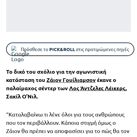
Πρόσθεσε το
PICK&ROLL
στις προτιμώμενες πηγές
Το δικό του σχόλιο για την αγωνιστική
κατάσταση του
Ζάιον Γουίλιαμσον
έκανε ο
παλαίμαχος σέντερ των
Λος Άντζελες Λέικερς
,
Σακίλ Ο’Νιλ.
“Καταλαβαίνω τι λένε όλοι για τους ανθρώπους
που τον περιβάλλουν. Κάποια στιγμή όμως ο
Ζάιον θα πρέπει να αποφασίσει για το πώς θα τον