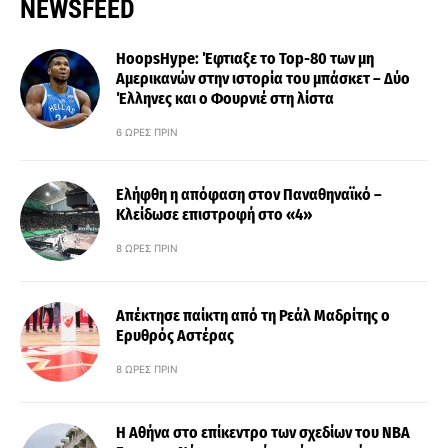
NEWSFEED
HoopsHype: Έφτιαξε το Top-80 των μη
Αμερικανών στην ιστορία του μπάσκετ – Δύο
Έλληνες και ο Φουρνιέ στη λίστα
6 ΏΡΕΣ ΠΡΙΝ
Ελήφθη η απόφαση στον Παναθηναϊκό –
Κλείδωσε επιστροφή στο «4»
8 ΏΡΕΣ ΠΡΙΝ
Απέκτησε παίκτη από τη Ρεάλ Μαδρίτης ο
Ερυθρός Αστέρας
8 ΏΡΕΣ ΠΡΙΝ
Η Αθήνα στο επίκεντρο των σχεδίων του NBA