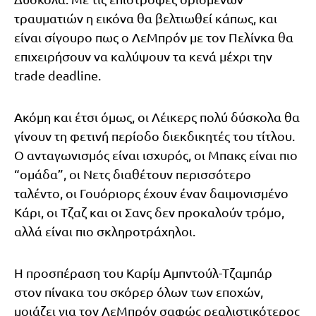
τραυματιών η εικόνα θα βελτιωθεί κάπως, και
είναι σίγουρο πως ο ΛεΜπρόν με τον Πελίνκα θα
επιχειρήσουν να καλύψουν τα κενά μέχρι την
trade deadline.
Ακόμη και έτσι όμως, οι Λέικερς πολύ δύσκολα θα
γίνουν τη φετινή περίοδο διεκδικητές του τίτλου.
Ο ανταγωνισμός είναι ισχυρός, οι Μπακς είναι πιο
“ομάδα”, οι Νετς διαθέτουν περισσότερο
ταλέντο, οι Γουόριορς έχουν έναν δαιμονισμένο
Κάρι, οι Τζαζ και οι Σανς δεν προκαλούν τρόμο,
αλλά είναι πιο σκληροτράχηλοι.
Η προσπέραση του Καρίμ Αμπντούλ-Τζαμπάρ
στον πίνακα του σκόρερ όλων των εποχών,
μοιάζει για τον ΛεΜπρόν σαφώς ρεαλιστικότερος