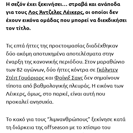
Η σεζόν έχει ξεκινήσει… στραβά και ανάποδα
για τους
Λος Άντζελες Λέικερς
, οι οποίοι δεν
έχουν εικόνα ομάδας που μπορεί να διεκδικήσει
τον τίτλο.
Τις επτά ήττες της προετοιμασίας διαδέχθηκαν
δύο ακόμη αποτυχημένα αποτελέσματα στην
έναρξη της κανονικής περιόδου. Στον μαραθώνιο
των 82 αγώνων, δύο ήττες κόντρα σε
Γκόλντεν
Στέιτ Γουόριορς
και
Φοίνιξ Σανς
δεν σημαίνουν
τίποτα από βαθμολογικής πλευράς. Η εικόνα των
Λέικερς, όμως, στο παρκέ, είναι αυτή που
προκαλεί ανησυχία.
Το κακό για τους “λιμνανθρώπους” ξεκίνησε κατά
τη διάρκεια της offseason με το χτίσιμο του