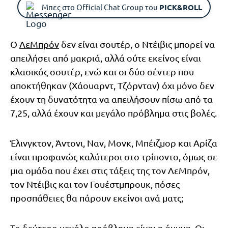
Μπες στο Official Chat Group του
PICK&ROLL
Ο
ΛεΜπρόν
δεν είναι σουτέρ, ο Ντέιβις μπορεί να
απειλήσει από μακριά, αλλά ούτε εκείνος είναι
κλασικός σουτέρ, ενώ και οι δύο σέντερ που
αποκτήθηκαν (Χάουαρντ, Τζόρνταν) όχι μόνο δεν
έχουν τη δυνατότητα να απειλήσουν πίσω από τα
7,25, αλλά έχουν και μεγάλο πρόβλημα στις βολές.
Έλινγκτον, Άντονι, Ναν, Μονκ, Μπέιζμορ και Αρίζα
είναι προφανώς καλύτεροι στο τρίποντο, όμως σε
μια ομάδα που έχει στις τάξεις της τον ΛεΜπρόν,
τον Ντέιβις και τον Γουέστμπρουκ, πόσες
προσπάθειες θα πάρουν εκείνοι ανά ματς;
Το δεύτερο μεγάλο πρόβλημα είναι η άμυνα. Οι