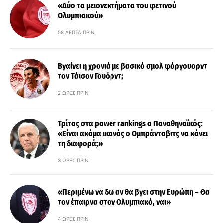
«Δύο τα μειονεκτήματα του φετινού
Ολυμπιακού»
58 ΛΕΠΤΆ ΠΡΙΝ
Βγαίνει η χρονιά με βασικό σμολ φόργουορντ
τον Τάισον Γουόρντ;
2 ΏΡΕΣ ΠΡΙΝ
Τρίτος στα power rankings ο Παναθηναϊκός:
«Είναι ακόμα ικανός ο Ομπράντοβιτς να κάνει
τη διαφορά;»
3 ΏΡΕΣ ΠΡΙΝ
«Περιμένω να δω αν θα βγει στην Ευρώπη – Θα
τον έπαιρνα στον Ολυμπιακό, ναι»
4 ΏΡΕΣ ΠΡΙΝ