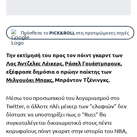
Πρόσθεσε το
PICK&ROLL
στις προτιμώμενες πηγές
Την εκτίμησή του προς τον πόιντ γκαρντ των
Λος Άντζελες Λέικερς
,
Ράσελ Γουέστμπρουκ
,
εξέφρασε δημόσια ο πρώην παίκτης των
Μιλγουόκι Μπακς
, Μπράντον Τζένινγκς.
Μέσω του προσωπικού του λογαριασμού στο
Twitter, ο άλλοτε πλέι μέικερ των “ελαφιών” δεν
δίστασε να υποστηρίξει πως ο “Russ” θα
συγκαταλέγεται δικαιωματικά στους πέντε
κορυφαίους πόιντ γκαρντ στην ιστορία του NBA,