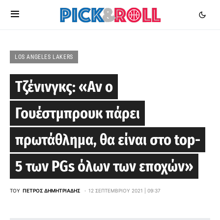
LOS ANGELES LAKERS
Τζένινγκς: «Αν ο
Γουέστμπρουκ πάρει
πρωτάθλημα, θα είναι στο top-
5 των PGs όλων των εποχών»
ΤΟΥ
ΠΈΤΡΟΣ ΔΗΜΗΤΡΙΆΔΗΣ
12 ΣΕΠΤΕΜΒΡΊΟΥ 2021 | 09:37