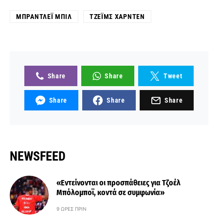
ΜΠΡΆΝΤΛΕΪ ΜΠΙΛ
ΤΖΈΙΜΣ ΧΆΡΝΤΕΝ
Share
Share
Tweet
Share
Share
Share
NEWSFEED
«Εντείνονται οι προσπάθειες για Τζοέλ
Μπόλομποϊ, κοντά σε συμφωνία»
9 ΏΡΕΣ ΠΡΙΝ