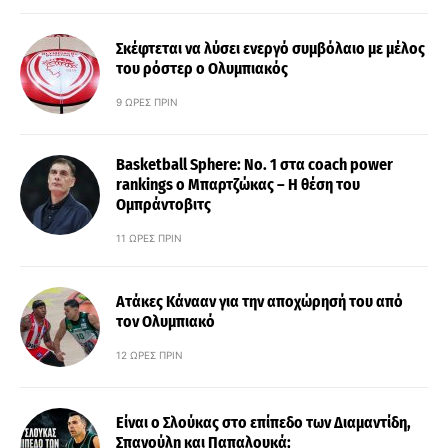
Σκέφτεται να λύσει ενεργό συμβόλαιο με μέλος
του ρόστερ ο Ολυμπιακός
9 ΏΡΕΣ ΠΡΙΝ
Basketball Sphere: No. 1 στα coach power
rankings ο Μπαρτζώκας – Η θέση του
Ομπράντοβιτς
11 ΏΡΕΣ ΠΡΙΝ
Ατάκες Κάνααν για την αποχώρησή του από
τον Ολυμπιακό
12 ΏΡΕΣ ΠΡΙΝ
Είναι ο Σλούκας στο επίπεδο των Διαμαντίδη,
Σπανούλη και Παπαλουκά;