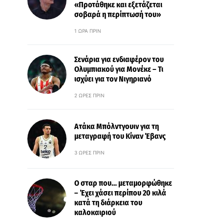
«Προτάθηκε και εξετάζεται
σοβαρά η περίπτωσή του»
1 ΏΡΑ ΠΡΙΝ
Σενάρια για ενδιαφέρον του
Ολυμπιακού για Μονέκε – Τι
ισχύει για τον Νιγηριανό
2 ΏΡΕΣ ΠΡΙΝ
Ατάκα Μπόλντγουιν για τη
μεταγραφή του Κίναν Έβανς
3 ΏΡΕΣ ΠΡΙΝ
Ο σταρ που… μεταμορφώθηκε
– Έχει χάσει περίπου 20 κιλά
κατά τη διάρκεια του
καλοκαιριού