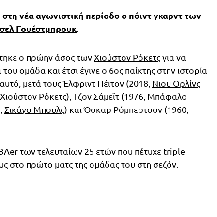
τη νέα αγωνιστική περίοδο ο πόιντ γκαρντ των
σελ Γουέστμπρουκ
.
στηκε ο πρώην άσος των
Χιούστον Ρόκετς
για να
α του ομάδα και έτσι έγινε ο 6ος παίκτης στην ιστορία
 αυτό, μετά τους Έλφριντ Πέιτον (2018,
Νιου Ορλίνς
3, Χιούστον Ρόκετς), Τζον Σάμεϊτ (1976, Μπάφαλο
4,
Σικάγο Μπουλς
) και Όσκαρ Ρόμπερτσον (1960,
Aer των τελευταίων 25 ετών που πέτυχε triple
υς στο πρώτο ματς της ομάδας του στη σεζόν.