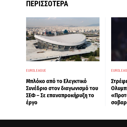
ΠΕΡΙΣΣΌΤΕΡΑ
EUROLEAGUE
EUROLEA
Μπλόκο από το Ελεγκτικό
Στρέφε
Συνέδριο στον διαγωνισμό του
Ολυμπι
ΣΕΦ – Σε επαναπροκήρυξη το
«Προτά
έργο
σοβαρ