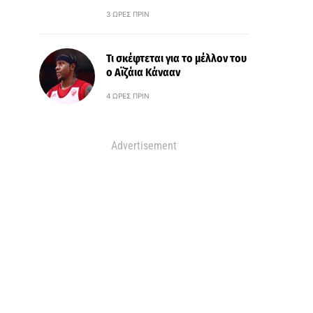
3 ΏΡΕΣ ΠΡΙΝ
Τι σκέφτεται για το μέλλον του
ο Αϊζάια Κάνααν
4 ΏΡΕΣ ΠΡΙΝ
Advertisement