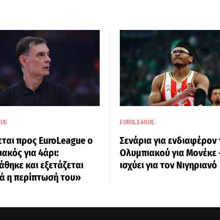
GUE
EUROLEAGUE
ται προς EuroLeague ο
Σενάρια για ενδιαφέρον
ακός για 4άρι:
Ολυμπιακού για Μονέκε –
θηκε και εξετάζεται
ισχύει για τον Νιγηριανό
ά η περίπτωσή του»