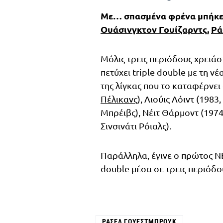
Με… σπασμένα φρένα μπήκε σ
Ουάσινγκτον Γουίζαρντς
,
Ρά
Μόλις τρεις περιόδους χρειά
πετύχει triple double με τη νέ
της λίγκας που το καταφέρνει
Πέλικανς
), Λιούις Λόιντ (198
Μπρέιβς), Νέιτ Θάρμοντ (197
Σινσινάτι Ρόιαλς).
Παράλληλα, έγινε ο πρώτος NB
double μέσα σε τρεις περιόδο
ΡΆΣΕΛ ΓΟΥΈΣΤΜΠΡΟΥΚ