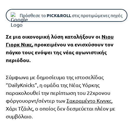
Πρόσθεσε το
PICK&ROLL
στις προτιμώμενες πηγές
Σε μια οικονομική λύση καταλήξουν οι
Νιου
Γιορκ Νικς
, προκειμένου να ενισχύσουν τον
πάγκο τους ενόψει της νέας αγωνιστικής
περιόδου.
Σύμφωνα με δημοσίευμα της ιστοσελίδας
“DailyKnicks”, η ομάδα της Νέας Υόρκης
παρακολουθεί την περίπτωση του 22χρονου
φόργουορντ/σέντερ των
Σακραμέντο Κινγκς
,
Χάρι Τζάιλς, ο οποίος δεν δεσμεύεται πλέον με
συμβόλαιο.