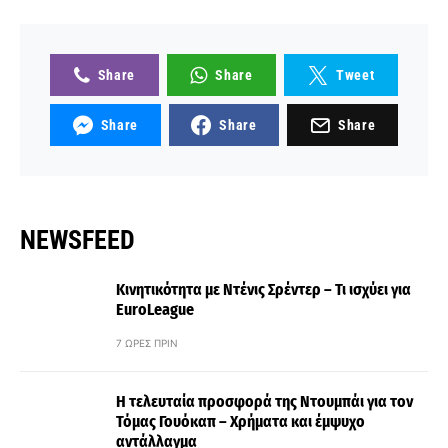
Share
Share
Tweet
Share
Share
Share
NEWSFEED
Κινητικότητα με Ντένις Σρέντερ – Τι ισχύει για
EuroLeague
7 ΏΡΕΣ ΠΡΙΝ
Η τελευταία προσφορά της Ντουμπάι για τον
Τόμας Γουόκαπ – Χρήματα και έμψυχο
αντάλλαγμα