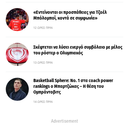
«Εντείνονται οι προσπάθειες για Τζοέλ
Μπόλομποϊ, κοντά σε συμφωνία»
12 ΏΡΕΣ ΠΡΙΝ
Σκέφτεται να λύσει ενεργό συμβόλαιο με μέλος
του ρόστερ ο Ολυμπιακός
13 ΏΡΕΣ ΠΡΙΝ
Basketball Sphere: No. 1 στα coach power
rankings ο Μπαρτζώκας – Η θέση του
Ομπράντοβιτς
14 ΏΡΕΣ ΠΡΙΝ
Advertisement