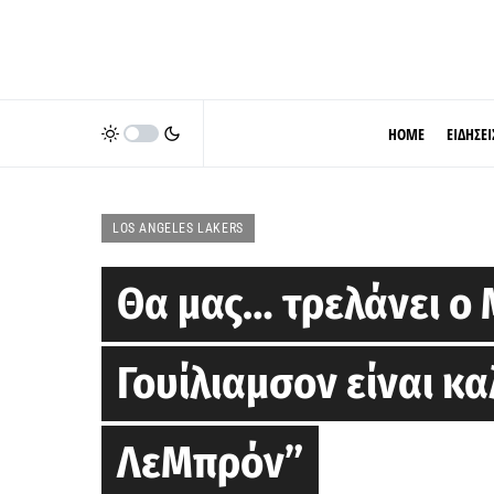
HOME
ΕΙΔΗΣΕΙ
LOS ANGELES LAKERS
Θα μας… τρελάνει ο 
Γουίλιαμσον είναι κ
ΛεΜπρόν”