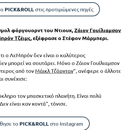
PICK&ROLL
το
στις προτιμώμενες πηγές
σμολ φόργουορντ του Ντιουκ,
Ζάιον Γουίλιαμσον
πρόν Τζέιμς
, εξέφρασε ο Στέφον Μάρμπερι.
ότι ο ΛεΜπρόν δεν είναι ο καλύτερος
 δεν μπορεί να σουτάρει. Μόνο ο Ζάιον Γουίλιαμσον
λύτερος από τον
Μάικλ Τζόρνταν
”, ανέφερε ο άλλοτε
ι συνέχισε:
κληρο τον μπασκετικό πλανήτη. Είναι πολύ
εν είναι καν κοντά”, τόνισε.
PICK&ROLL
θησε το
στο Instagram