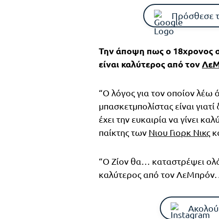
Πρόσθεσε 
Την άποψη πως ο 18χρονος 
είναι καλύτερος από τον
ΛεΜ
“Ο λόγος για τον οποίον λέω 
μπασκετμπολίστας είναι γιατί
έχει την ευκαιρία να γίνει κα
παίκτης των
Νιου Γιορκ Νικς
κα
“Ο Ζίον θα… καταστρέψει ολό
καλύτερος από τον ΛεΜπρόν. Δ
Ακολού