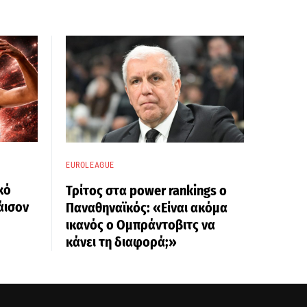
EUROLEAGUE
κό
Τρίτος στα power rankings ο
άισον
Παναθηναϊκός: «Είναι ακόμα
ικανός ο Ομπράντοβιτς να
κάνει τη διαφορά;»