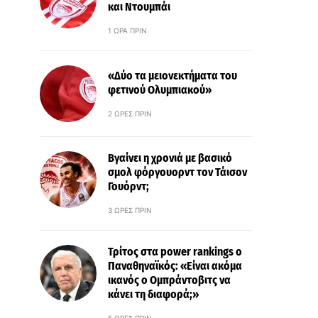
και Ντουμπάι
1 ΏΡΑ ΠΡΙΝ
«Δύο τα μειονεκτήματα του
φετινού Ολυμπιακού»
2 ΏΡΕΣ ΠΡΙΝ
Βγαίνει η χρονιά με βασικό
σμολ φόργουορντ τον Τάισον
Γουόρντ;
3 ΏΡΕΣ ΠΡΙΝ
Τρίτος στα power rankings ο
Παναθηναϊκός: «Είναι ακόμα
ικανός ο Ομπράντοβιτς να
κάνει τη διαφορά;»