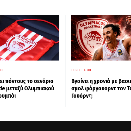
GUE
EUROLEAGUE
ει πόντους το σενάριο
Βγαίνει η χρονιά με βασι
ade μεταξύ Ολυμπιακού
σμολ φόργουορντ τον Τ
ουμπάι
Γουόρντ;