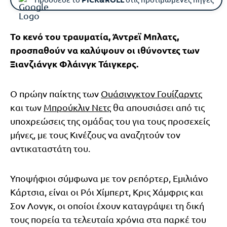
Το κενό του τραυματία, Άντρεϊ Μπλατς,
προσπαθούν να καλύψουν οι ιθύνοντες των
Ξιανζιάνγκ Φλάινγκ Τάιγκερς.
Ο πρώην παίκτης των
Ουάσινγκτον Γουίζαρντς
και των
Μπρούκλιν Νετς
θα απουσιάσει από τις
υποχρεώσεις της ομάδας του για τους προσεχείς
μήνες, με τους Κινέζους να αναζητούν τον
αντικαταστάτη του.
Υποψήφιοι σύμφωνα με τον ρεπόρτερ, Εμιλιάνο
Κάρτσια, είναι οι Ρόι Χίμπερτ, Κρις Χάμφρις και
Σον Λονγκ, οι οποίοι έχουν καταγράψει τη δική
τους πορεία τα τελευταία χρόνια στα παρκέ του