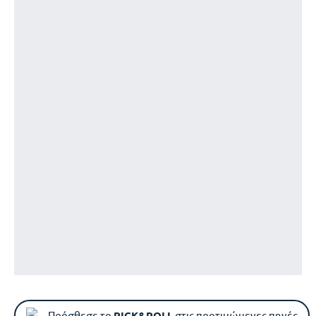
Πρόσθεσε το
PICK&ROLL
στις προτιμώμενες πηγές