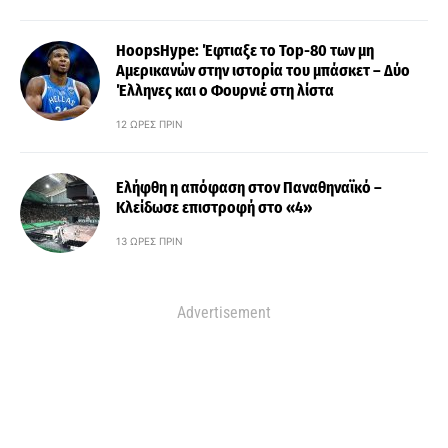
HoopsHype: Έφτιαξε το Top-80 των μη
Αμερικανών στην ιστορία του μπάσκετ – Δύο
Έλληνες και ο Φουρνιέ στη λίστα
12 ΏΡΕΣ ΠΡΙΝ
Ελήφθη η απόφαση στον Παναθηναϊκό –
Κλείδωσε επιστροφή στο «4»
13 ΏΡΕΣ ΠΡΙΝ
Advertisement