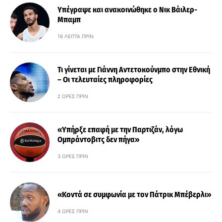
Υπέγραψε και ανακοινώθηκε ο Νικ Βάιλερ-
Μπαμπ
16 ΛΕΠΤΆ ΠΡΙΝ
Τι γίνεται με Γιάννη Αντετοκούνμπο στην Εθνική
– Οι τελευταίες πληροφορίες
2 ΏΡΕΣ ΠΡΙΝ
«Υπήρξε επαφή με την Παρτιζάν, λόγω
Ομπράντοβιτς δεν πήγα»
3 ΏΡΕΣ ΠΡΙΝ
«Κοντά σε συμφωνία με τον Πάτρικ Μπέβερλι»
4 ΏΡΕΣ ΠΡΙΝ