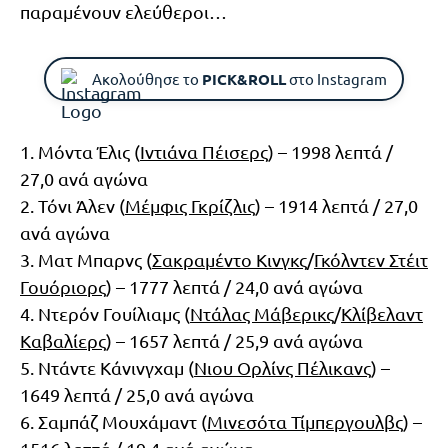
παραμένουν ελεύθεροι…
Ακολούθησε το
PICK&ROLL
στο Instagram
1. Mόντα Έλις (
Ιντιάνα Πέισερς
) – 1998 λεπτά /
27,0 ανά αγώνα
2. Τόνι Άλεν (
Μέμφις Γκρίζλις
) – 1914 λεπτά / 27,0
ανά αγώνα
3. Ματ Μπαρνς (
Σακραμέντο Κινγκς
/
Γκόλντεν Στέιτ
Γουόριορς
) – 1777 λεπτά / 24,0 ανά αγώνα
4. Ντερόν Γουίλιαμς (
Ντάλας Μάβερικς
/
Κλίβελαντ
Καβαλίερς
) – 1657 λεπτά / 25,9 ανά αγώνα
5. Ντάντε Κάνινγχαμ (
Νιου Ορλίνς Πέλικανς
) –
1649 λεπτά / 25,0 ανά αγώνα
6. Σαμπάζ Μουχάμαντ (
Μινεσότα Τίμπεργουλβς
) –