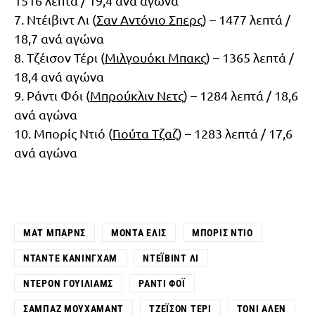
1516 λεπτά / 19,4 ανά αγώνα
7. Ντέιβιντ Λι (
Σαν Αντόνιο Σπερς
) – 1477 λεπτά /
18,7 ανά αγώνα
8. Τζέισον Τέρι (
Μιλγουόκι Μπακς
) – 1365 λεπτά /
18,4 ανά αγώνα
9. Ράντι Φόι (
Μπρούκλιν Νετς
) – 1284 λεπτά / 18,6
ανά αγώνα
10. Μπορίς Ντιό (
Γιούτα Τζαζ
) – 1283 λεπτά / 17,6
ανά αγώνα
ΜΑΤ ΜΠΑΡΝΣ
ΜΌΝΤΑ ΈΛΙΣ
ΜΠΟΡΊΣ ΝΤΙΌ
ΝΤΆΝΤΕ ΚΆΝΙΝΓΧΑΜ
ΝΤΈΙΒΙΝΤ ΛΙ
ΝΤΕΡΌΝ ΓΟΥΊΛΙΑΜΣ
ΡΆΝΤΙ ΦΌΙ
ΣΑΜΠΆΖ ΜΟΥΧΆΜΑΝΤ
ΤΖΈΙΣΟΝ ΤΈΡΙ
ΤΌΝΙ ΆΛΕΝ