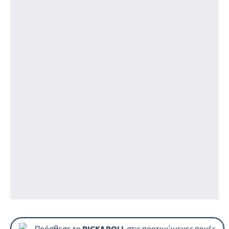
Πρόσθεσε το
PICK&ROLL
στις προτιμώμενες πηγές