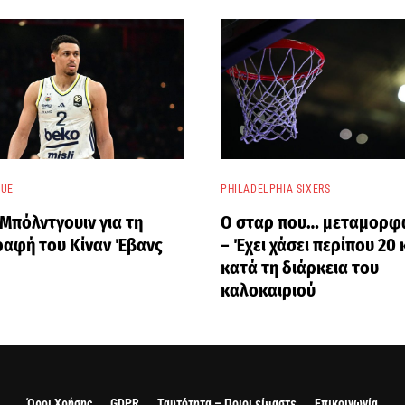
GUE
PHILADELPHIA SIXERS
Μπόλντγουιν για τη
Ο σταρ που… μεταμορφ
ραφή του Κίναν Έβανς
– Έχει χάσει περίπου 20 
κατά τη διάρκεια του
καλοκαιριού
Όροι Χρήσης
GDPR
Ταυτότητα – Ποιοι είμαστε
Επικοινωνία