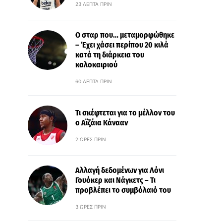
23 ΛΕΠΤΆ ΠΡΙΝ
Ο σταρ που… μεταμορφώθηκε
– Έχει χάσει περίπου 20 κιλά
κατά τη διάρκεια του
καλοκαιριού
60 ΛΕΠΤΆ ΠΡΙΝ
Τι σκέφτεται για το μέλλον του
ο Αϊζάια Κάνααν
2 ΏΡΕΣ ΠΡΙΝ
Αλλαγή δεδομένων για Λόνι
Γουόκερ και Νάγκετς – Τι
προβλέπει το συμβόλαιό του
3 ΏΡΕΣ ΠΡΙΝ