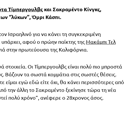
ότα Τίμπεργουλβς
και Σακραμέντο Κίνγκς,
ων “λύκων”, Όμρι Κάσπι.
ον Ισραηλινό για να κάνει τη συγκεκριμένη
 υπάρχει, αφού ο πρώην παίκτης της
Μακάμπι Τελ
νιά στην πρωτεύουσα της Καλιφόρνια.
ά στοιχεία. Οι Τίμπεργουλβς είναι πολύ πιο μπροστά
. Βάζουν τα σωστά κομμάτια στις σωστές θέσεις.
ε είμαι εγώ εδώ είτε όχι, θα κάνει περισσότερες από
 Από την άλλη το Σακραμέντο ξεκίνησε τώρα τη νέα
τεί πολύ χρόνο”, ανέφερε ο 28χρονος άσος.