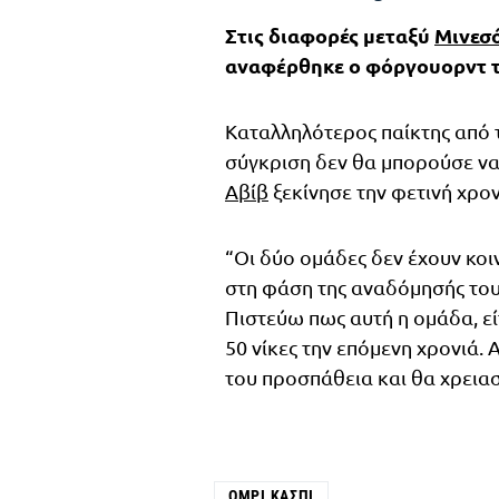
Στις διαφορές μεταξύ
Μινεσ
αναφέρθηκε ο φόργουορντ τ
Καταλληλότερος παίκτης από τ
σύγκριση δεν θα μπορούσε να
Αβίβ
ξεκίνησε την φετινή χρο
“Οι δύο ομάδες δεν έχουν κοιν
στη φάση της αναδόμησής τους
Πιστεύω πως αυτή η ομάδα, είτ
50 νίκες την επόμενη χρονιά.
του προσπάθεια και θα χρειασ
ΌΜΡΙ ΚΆΣΠΙ