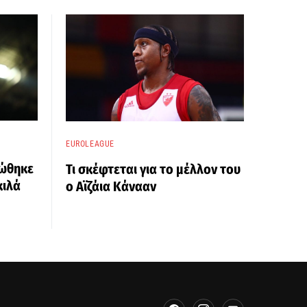
EUROLEAGUE
ώθηκε
Τι σκέφτεται για το μέλλον του
κιλά
ο Αϊζάια Κάνααν