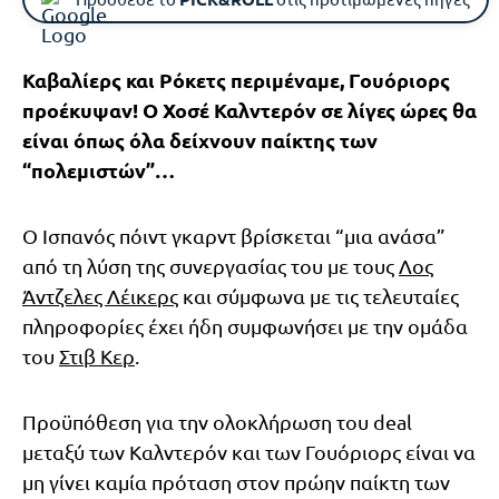
Καβαλίερς και Ρόκετς περιμέναμε, Γουόριορς
προέκυψαν! Ο Χοσέ Καλντερόν σε λίγες ώρες θα
είναι όπως όλα δείχνουν παίκτης των
“πολεμιστών”…
Ο Ισπανός πόιντ γκαρντ βρίσκεται “μια ανάσα”
από τη λύση της συνεργασίας του με τους
Λος
Άντζελες Λέικερς
και σύμφωνα με τις τελευταίες
πληροφορίες έχει ήδη συμφωνήσει με την ομάδα
του
Στιβ Κερ
.
Προϋπόθεση για την ολοκλήρωση του deal
μεταξύ των Καλντερόν και των Γουόριορς είναι να
μη γίνει καμία πρόταση στον πρώην παίκτη των