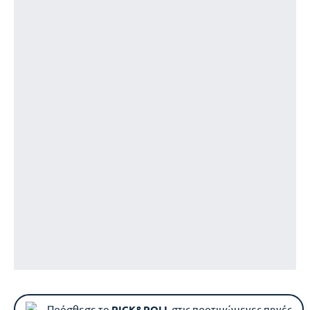
Πρόσθεσε το
PICK&ROLL
στις προτιμώμενες πηγές