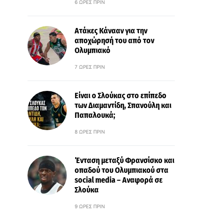
6 ΏΡΕΣ ΠΡΙΝ
Ατάκες Κάνααν για την
αποχώρησή του από τον
Ολυμπιακό
7 ΏΡΕΣ ΠΡΙΝ
Είναι ο Σλούκας στο επίπεδο
των Διαμαντίδη, Σπανούλη και
Παπαλουκά;
8 ΏΡΕΣ ΠΡΙΝ
Ένταση μεταξύ Φρανσίσκο και
οπαδού του Ολυμπιακού στα
social media – Αναφορά σε
Σλούκα
9 ΏΡΕΣ ΠΡΙΝ