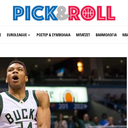
Σ
EUROLEAGUE
ΡΟΣΤΕΡ & ΣΥΜΒΟΛΑΙΑ
ΜΠΑΤΖΕΤ
ΒΑΘΜΟΛΟΓΙΑ
ΝΒ