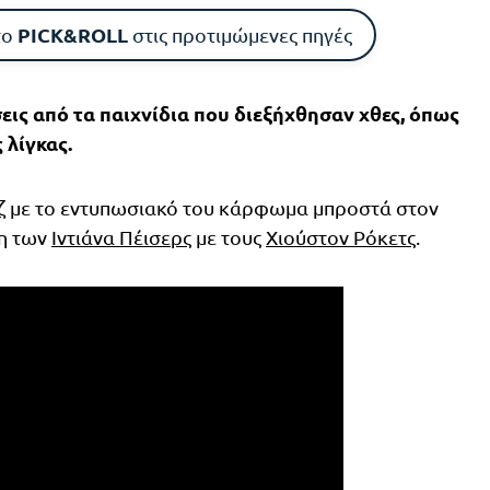
PICK&ROLL
το
στις προτιμώμενες πηγές
σεις από τα παιχνίδια που διεξήχθησαν χθες, όπως
 λίγκας.
ζ
με το εντυπωσιακό του κάρφωμα μπροστά στον
η των
Ιντιάνα Πέισερς
με τους
Χιούστον Ρόκετς
.