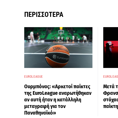
ΠΕΡΙΣΣΌΤΕΡΑ
EUROLEAGUE
EUROLEA
Ουρμπόνας: «Αρκετοί παίκτες
Μετά τ
της EuroLeague αναρωτήθηκαν
Φρανσί
αν αυτή ήταν η κατάλληλη
στόχα
μεταγραφή για τον
παίκτη
Παναθηναϊκό»