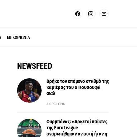
Α
ΕΠΙΚΟΙΝΩΝΙΑ
NEWSFEED
Βρήκε τον επόμενο σταθμό της
καριέρας του ο Γιουσουφά
Φαλ
8 ΏΡΕΣ ΠΡΙΝ
Ουρμπόνας: «Αρκετοί παίκτες
της EuroLeague
αναρωτήθηκαν αν αυτή ήταν η