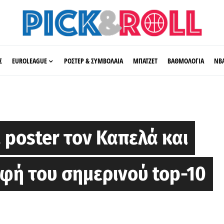
Σ
EUROLEAGUE
ΡΟΣΤΕΡ & ΣΥΜΒΟΛΑΙΑ
ΜΠΑΤΖΕΤ
ΒΑΘΜΟΛΟΓΙΑ
ΝΒ
 poster τον Καπελά και
φή του σημερινού top-10