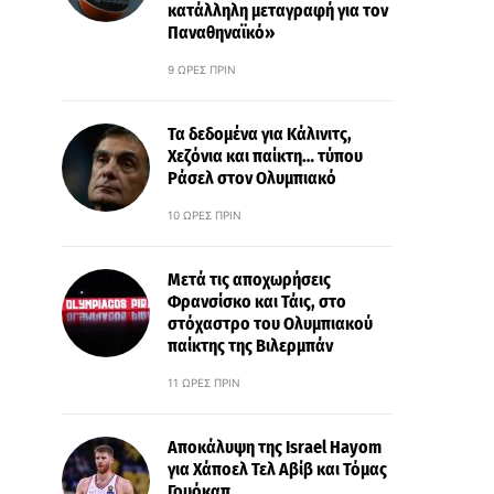
κατάλληλη μεταγραφή για τον
Παναθηναϊκό»
9 ΏΡΕΣ ΠΡΙΝ
Τα δεδομένα για Κάλινιτς,
Χεζόνια και παίκτη… τύπου
Ράσελ στον Ολυμπιακό
10 ΏΡΕΣ ΠΡΙΝ
Μετά τις αποχωρήσεις
Φρανσίσκο και Τάις, στο
στόχαστρο του Ολυμπιακού
παίκτης της Βιλερμπάν
11 ΏΡΕΣ ΠΡΙΝ
Αποκάλυψη της Israel Hayom
για Χάποελ Τελ Αβίβ και Τόμας
Γουόκαπ