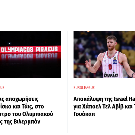
GUE
EUROLEAGUE
ις αποχωρήσεις
Αποκάλυψη της Israel H
σκο και Τάις, στο
για Χάποελ Τελ Αβίβ και
στρο του Ολυμπιακού
Γουόκαπ
ς της Βιλερμπάν