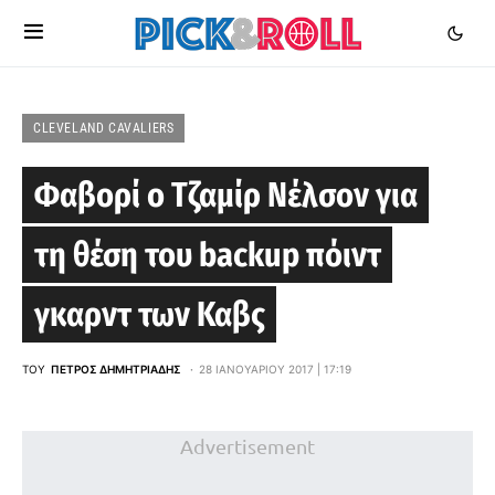
CLEVELAND CAVALIERS
Φαβορί ο Τζαμίρ Νέλσον για
τη θέση του backup πόιντ
γκαρντ των Καβς
ΤΟΥ
ΠΈΤΡΟΣ ΔΗΜΗΤΡΙΆΔΗΣ
28 ΙΑΝΟΥΑΡΊΟΥ 2017 | 17:19
Advertisement