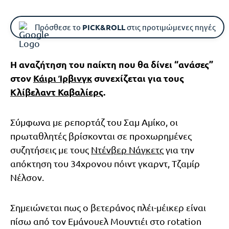
Πρόσθεσε το
PICK&ROLL
στις προτιμώμενες πηγές
Η αναζήτηση του παίκτη που θα δίνει “ανάσες”
στον
Κάιρι Ίρβινγκ
συνεχίζεται για τους
Κλίβελαντ Καβαλίερς
.
Σύμφωνα με ρεπορτάζ του Σαμ Αμίκο, οι
πρωταθλητές βρίσκονται σε προχωρημένες
συζητήσεις με τους
Ντένβερ Νάγκετς
για την
απόκτηση του 34χρονου πόιντ γκαρντ, Τζαμίρ
Νέλσον.
Σημειώνεται πως ο βετεράνος πλέι-μέικερ είναι
πίσω από τον Εμάνουελ Μουντιέι στο rotation