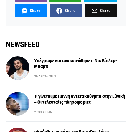
Share
Share
Share
NEWSFEED
Υπέγραψε και ανακοινώθηκε ο Νικ Βάιλερ-
Μπαμπ
39 ΛΕΠΤΆ ΠΡΙΝ
Τι γίνεται με Γιάννη Αντετοκούνμπο στην Εθνική
– Οι τελευταίες πληροφορίες
2 ΏΡΕΣ ΠΡΙΝ
«Υπήρξε επαφή με την Παρτιζάν, λόγω