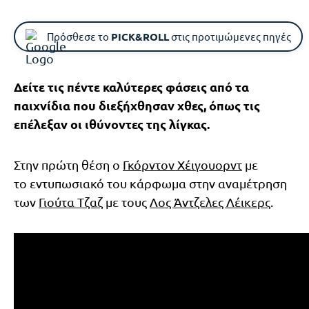
Πρόσθεσε το
PICK&ROLL
στις προτιμώμενες πηγές
Δείτε τις πέντε καλύτερες φάσεις από τα
παιχνίδια που διεξήχθησαν χθες, όπως τις
επέλεξαν οι ιθύνοντες της λίγκας.
Στην πρώτη θέση ο
Γκόρντον Χέιγουορντ
με
το εντυπωσιακό του κάρφωμα στην αναμέτρηση
των
Γιούτα Τζαζ
με τους
Λος Άντζελες Λέικερς
.