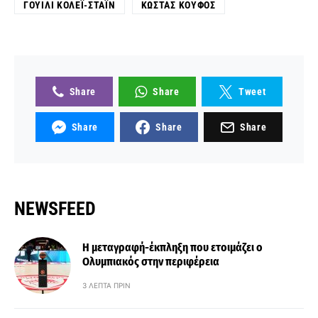
ΓΟΥΊΛΙ ΚΌΛΕΪ-ΣΤΆΙΝ
ΚΏΣΤΑΣ ΚΟΥΦΌΣ
Share
Share
Tweet
Share
Share
Share
NEWSFEED
Η μεταγραφή-έκπληξη που ετοιμάζει ο
Ολυμπιακός στην περιφέρεια
3 ΛΕΠΤΆ ΠΡΙΝ