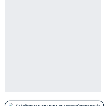
Πρόσθεσε το
PICK&ROLL
στις προτιμώμενες πηγές