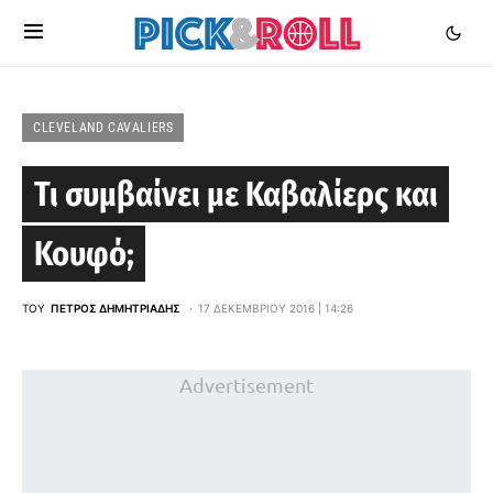
CLEVELAND CAVALIERS
Τι συμβαίνει με Καβαλίερς και
Κουφό;
ΤΟΥ
ΠΈΤΡΟΣ ΔΗΜΗΤΡΙΆΔΗΣ
17 ΔΕΚΕΜΒΡΊΟΥ 2016 | 14:26
Advertisement