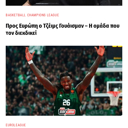
BASKETBALL CHAMPIONS LEAGUE
Προς Ευρώπη ο Τζέιμς Γουάισμαν – Η ομάδα που
τον διεκδικεί
EUROLEAGUE