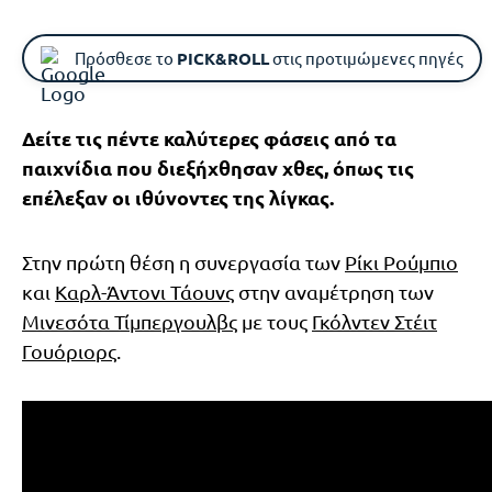
Πρόσθεσε το
PICK&ROLL
στις προτιμώμενες πηγές
Δείτε τις πέντε καλύτερες φάσεις από τα
παιχνίδια που διεξήχθησαν χθες, όπως τις
επέλεξαν οι ιθύνοντες της λίγκας.
Στην πρώτη θέση η συνεργασία των
Ρίκι Ρούμπιο
και
Καρλ-Άντονι Τάουνς
στην αναμέτρηση των
Μινεσότα Τίμπεργουλβς
με τους
Γκόλντεν Στέιτ
Γουόριορς
.