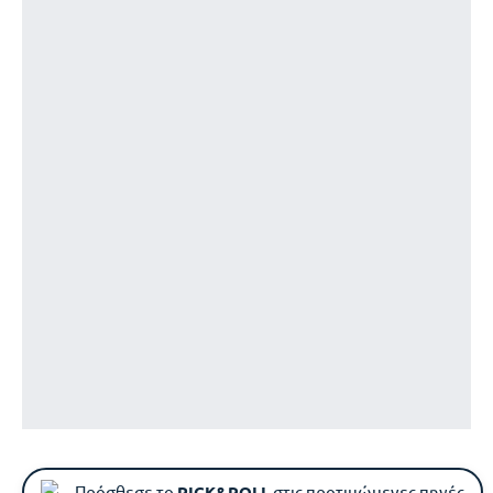
Πρόσθεσε το
PICK&ROLL
στις προτιμώμενες πηγές