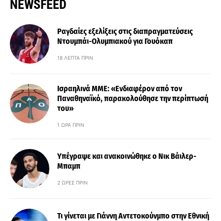
NEWSFEED
Ραγδαίες εξελίξεις στις διαπραγματεύσεις
Ντουμπάι-Ολυμπιακού για Γουόκαπ
18 ΛΕΠΤΆ ΠΡΙΝ
Ισραηλινά ΜΜΕ: «Ενδιαφέρον από τον
Παναθηναϊκό, παρακολούθησε την περίπτωσή
του»
1 ΏΡΑ ΠΡΙΝ
Υπέγραψε και ανακοινώθηκε ο Νικ Βάιλερ-
Μπαμπ
2 ΏΡΕΣ ΠΡΙΝ
Τι γίνεται με Γιάννη Αντετοκούνμπο στην Εθνική