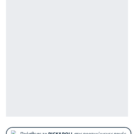
Πρόσθεσε το
PICK&ROLL
στις προτιμώμενες πηγές