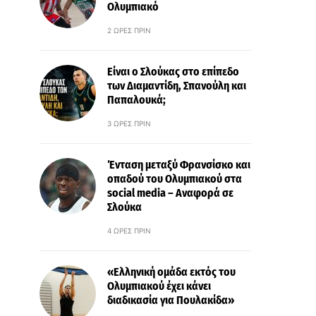
Ολυμπιακό
2 ΏΡΕΣ ΠΡΙΝ
Είναι ο Σλούκας στο επίπεδο
των Διαμαντίδη, Σπανούλη και
Παπαλουκά;
3 ΏΡΕΣ ΠΡΙΝ
Ένταση μεταξύ Φρανσίσκο και
οπαδού του Ολυμπιακού στα
social media – Αναφορά σε
Σλούκα
4 ΏΡΕΣ ΠΡΙΝ
«Ελληνική ομάδα εκτός του
Ολυμπιακού έχει κάνει
διαδικασία για Πουλακίδα»