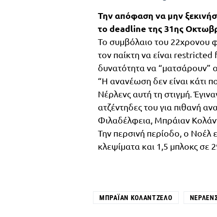
Την απόφαση να μην ξεκινήσ
το deadline της 31ης Οκτωβρ
Το συμβόλαιο του 22χρονου φ
τον παίκτη να είναι restricted 
δυνατότητα να “ματσάρουν” 
“Η ανανέωση δεν είναι κάτι πο
Νέρλενς αυτή τη στιγμή. Έγινα
ατζέντηδες του για πιθανή α
Φιλαδέλφεια, Μπράιαν Κολάν
Την περσινή περίοδο, ο Νοέλ ε
κλεψίματα και 1,5 μπλοκς σε 
ΜΠΡΆΙΑΝ ΚΟΛΆΝΤΖΕΛΟ
ΝΈΡΛΕΝ