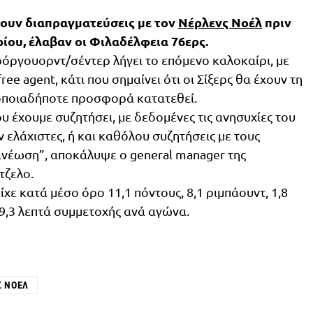
ουν διαπραγματεύσεις με τον
Νέρλενς Νοέλ
πριν
ίου, έλαβαν οι Φιλαδέλφεια 76ερς.
όργουορντ/σέντερ λήγει το επόμενο καλοκαίρι, με
free agent, κάτι που σημαίνει ότι οι Σίξερς θα έχουν τη
οποιαδήποτε προσφορά κατατεθεί.
υ έχουμε συζητήσει, με δεδομένες τις ανησυχίες του
ν ελάχιστες, ή και καθόλου συζητήσεις με τους
νανέωση”, αποκάλυψε ο general manager της
τζελο.
ίχε κατά μέσο όρο 11,1 πόντους, 8,1 ριμπάουντ, 1,8
29,3 λεπτά συμμετοχής ανά αγώνα.
Σ ΝΟΈΛ