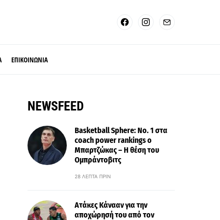
Α
ΕΠΙΚΟΙΝΩΝΙΑ
NEWSFEED
Basketball Sphere: No. 1 στα
coach power rankings ο
Μπαρτζώκας – Η θέση του
Ομπράντοβιτς
28 ΛΕΠΤΆ ΠΡΙΝ
Ατάκες Κάνααν για την
αποχώρησή του από τον