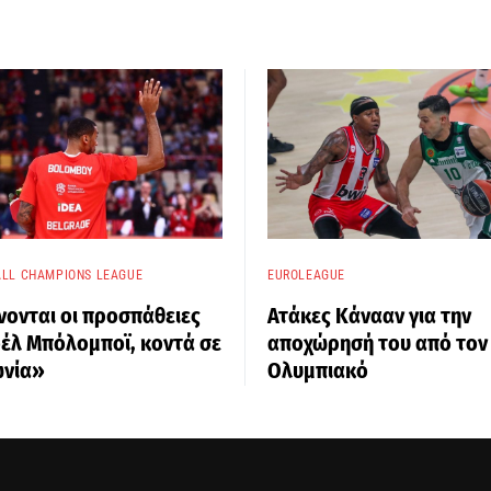
LL CHAMPIONS LEAGUE
EUROLEAGUE
νονται οι προσπάθειες
Ατάκες Κάνααν για την
οέλ Μπόλομποϊ, κοντά σε
αποχώρησή του από τον
νία»
Ολυμπιακό