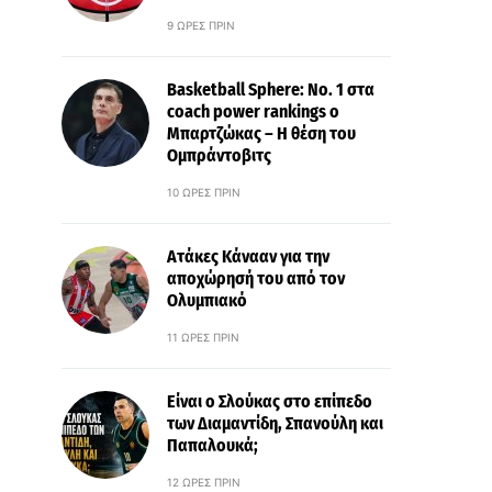
9 ΏΡΕΣ ΠΡΙΝ
Basketball Sphere: No. 1 στα
coach power rankings ο
Μπαρτζώκας – Η θέση του
Ομπράντοβιτς
10 ΏΡΕΣ ΠΡΙΝ
Ατάκες Κάνααν για την
αποχώρησή του από τον
Ολυμπιακό
11 ΏΡΕΣ ΠΡΙΝ
Είναι ο Σλούκας στο επίπεδο
των Διαμαντίδη, Σπανούλη και
Παπαλουκά;
12 ΏΡΕΣ ΠΡΙΝ