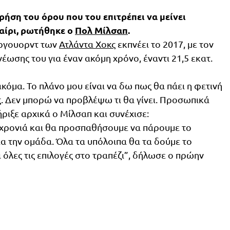
χρήση του όρου που του επιτρέπει να μείνει
αίρι, ρωτήθηκε ο
Πολ Μίλσαπ
.
όργουορντ των
Ατλάντα Χοκς
εκπνέει το 2017, με τον
έωσης του για έναν ακόμη χρόνο, έναντι 21,5 εκατ.
κόμα. Το πλάνο μου είναι να δω πως θα πάει η φετινή
. Δεν μπορώ να προβλέψω τι θα γίνει. Προσωπικά
ριξε αρχικά ο Μίλσαπ και συνέχισε:
χρονιά και θα προσπαθήσουμε να πάρουμε το
α την ομάδα. Όλα τα υπόλοιπα θα τα δούμε το
 όλες τις επιλογές στο τραπέζι”, δήλωσε ο πρώην