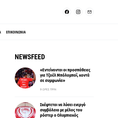
Α
ΕΠΙΚΟΙΝΩΝΙΑ
NEWSFEED
«Εντείνονται οι προσπάθειες
για Τζοέλ Μπόλομποϊ, κοντά
σε συμφωνία»
9 ΏΡΕΣ ΠΡΙΝ
Σκέφτεται να λύσει ενεργό
συμβόλαιο με μέλος του
ρόστερ ο Ολυμπιακός