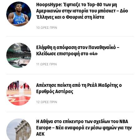
HoopsHype: Έφτιαξε το Top-80 των μη
Αμερικανών στην ιστορία του μπάσκετ – Δύο
Έλληνες και ο Φουρνιέ στη λίστα
10 ΏΡΕΣ ΠΡΙΝ
Ελήφθη η απόφαση στον Παναθηναϊκό –
Κλείδωσε επιστροφή στο «4»
11 ΏΡΕΣ ΠΡΙΝ
Απέκτησε παίκτη από τη Ρεάλ Μαδρίτης ο
Ερυθρός Αστέρας
12 ΏΡΕΣ ΠΡΙΝ
Η Αθήνα στο επίκεντρο των σχεδίων του NBA
Europe – Νέα αναφορά εν μέσω φημών για την
ΑΕΚ