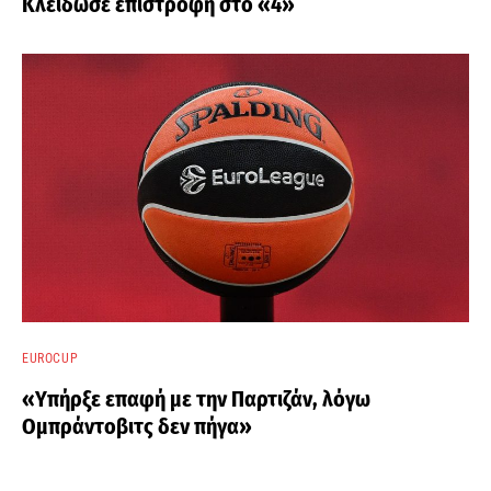
Κλείδωσε επιστροφή στο «4»
EUROCUP
«Υπήρξε επαφή με την Παρτιζάν, λόγω
Ομπράντοβιτς δεν πήγα»