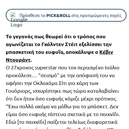
Πρόσθεσε το
PICK&ROLL
στις προτιμώμενες πηγές
Το γεγονός πως θεωρεί ότι ο τρόπος που
αγωνίζεται το Γκόλντεν Στέιτ εξελίσσει την
μπασκετική του ευφυΐα, αποκάλυψε ο
Κέβιν
Ντουράντ
.
Ο 27χρονος superstar που τον περασμένο Ιούλιο
προκάλεσε… “σεισμό” με την απόφασή του να
αφήσει την Οκλαχόμα Σίτι για χάρη των
Γουόριορς, ισχυρίστηκε πως τώρα καταλαβαίνει
ότι δεν ήταν όσο ευφυής νόμιζε μέχρι πρότινος.
“Έχω πολλά ακόμα να μάθω για το μπάσκετ. Δεν
είμαι όσο ευφυής πίστευα σχετικά με το παιχνίδι.
Εδώ [το παιχνίδι] παίζεται τελείως διαφορετικά