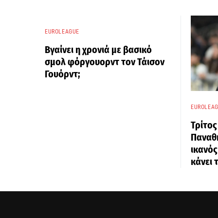
EUROLEAGUE
Βγαίνει η χρονιά με βασικό
σμολ φόργουορντ τον Τάισον
Γουόρντ;
EUROLEA
Τρίτος
Παναθη
ικανός
κάνει 