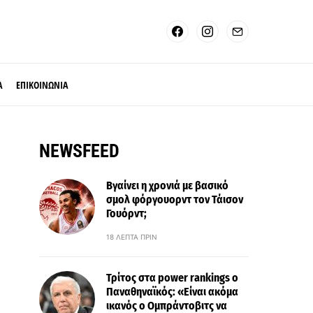
Α
ΕΠΙΚΟΙΝΩΝΙΑ
NEWSFEED
Βγαίνει η χρονιά με βασικό
σμολ φόργουορντ τον Τάισον
Γουόρντ;
18 ΛΕΠΤΆ ΠΡΙΝ
Τρίτος στα power rankings ο
Παναθηναϊκός: «Είναι ακόμα
ικανός ο Ομπράντοβιτς να