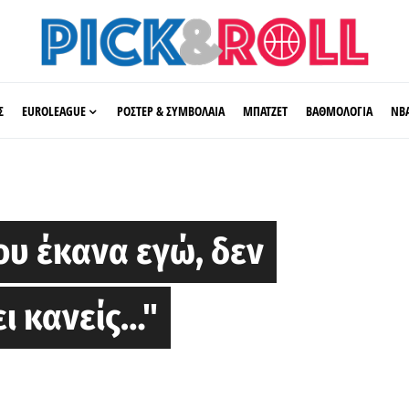
Σ
EUROLEAGUE
ΡΟΣΤΕΡ & ΣΥΜΒΟΛΑΙΑ
ΜΠΑΤΖΕΤ
ΒΑΘΜΟΛΟΓΙΑ
ΝΒ
ου έκανα εγώ, δεν
ι κανείς…"