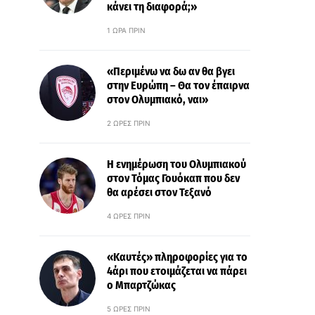
κάνει τη διαφορά;»
1 ΏΡΑ ΠΡΙΝ
«Περιμένω να δω αν θα βγει
στην Ευρώπη – Θα τον έπαιρνα
στον Ολυμπιακό, ναι»
2 ΏΡΕΣ ΠΡΙΝ
Η ενημέρωση του Ολυμπιακού
στον Τόμας Γουόκαπ που δεν
θα αρέσει στον Τεξανό
4 ΏΡΕΣ ΠΡΙΝ
«Καυτές» πληροφορίες για το
4άρι που ετοιμάζεται να πάρει
ο Μπαρτζώκας
5 ΏΡΕΣ ΠΡΙΝ