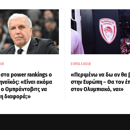
GUE
EUROLEAGUE
 στα power rankings ο
«Περιμένω να δω αν θα 
ναϊκός: «Είναι ακόμα
στην Ευρώπη – Θα τον έ
 ο Ομπράντοβιτς να
στον Ολυμπιακό, ναι»
τη διαφορά;»