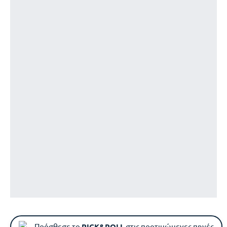
Πρόσθεσε το
PICK&ROLL
στις προτιμώμενες πηγές