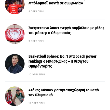
Μπόλομποϊ, κοντά σε συμφωνία»
8 ΏΡΕΣ ΠΡΙΝ
Σκέφτεται να λύσει ενεργό συμβόλαιο με μέλος
του ρόστερ ο Ολυμπιακός
9 ΏΡΕΣ ΠΡΙΝ
Basketball Sphere: No. 1 στα coach power
rankings ο Μπαρτζώκας – Η θέση του
Ομπράντοβιτς
10 ΏΡΕΣ ΠΡΙΝ
Ατάκες Κάνααν για την αποχώρησή του από
τον Ολυμπιακό
11 ΏΡΕΣ ΠΡΙΝ