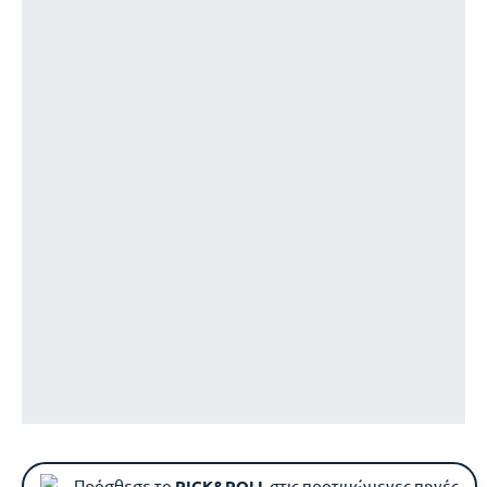
Πρόσθεσε το
PICK&ROLL
στις προτιμώμενες πηγές