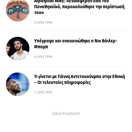
Ισραηλινά ΜΜΕ: «Ενδιαφέρον από τον
Παναθηναϊκό, παρακολούθησε την περίπτωσή
του»
5 ΏΡΕΣ ΠΡΙΝ
Υπέγραψε και ανακοινώθηκε ο Νικ Βάιλερ-
Μπαμπ
6 ΏΡΕΣ ΠΡΙΝ
Τι γίνεται με Γιάννη Αντετοκούνμπο στην Εθνική
– Οι τελευταίες πληροφορίες
7 ΏΡΕΣ ΠΡΙΝ
Advertisement