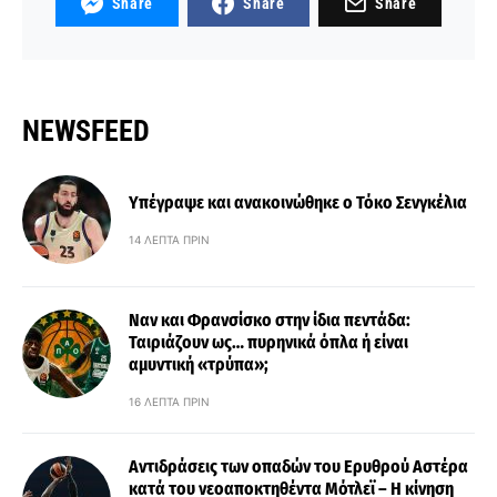
Share
Share
Share
NEWSFEED
Υπέγραψε και ανακοινώθηκε ο Τόκο Σενγκέλια
14 ΛΕΠΤΆ ΠΡΙΝ
Ναν και Φρανσίσκο στην ίδια πεντάδα:
Ταιριάζουν ως… πυρηνικά όπλα ή είναι
αμυντική «τρύπα»;
16 ΛΕΠΤΆ ΠΡΙΝ
Αντιδράσεις των οπαδών του Ερυθρού Αστέρα
κατά του νεοαποκτηθέντα Μότλεϊ – Η κίνηση