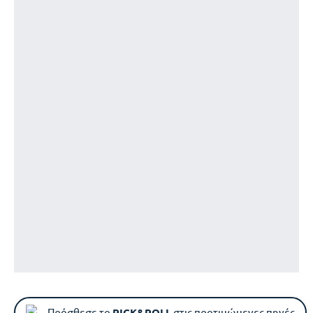
Πρόσθεσε το
PICK&ROLL
στις προτιμώμενες πηγές