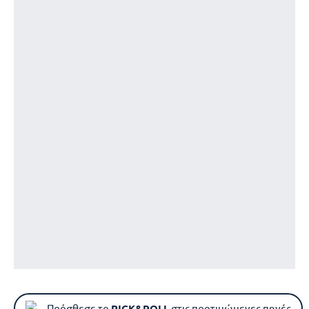
Πρόσθεσε το
PICK&ROLL
στις προτιμώμενες πηγές