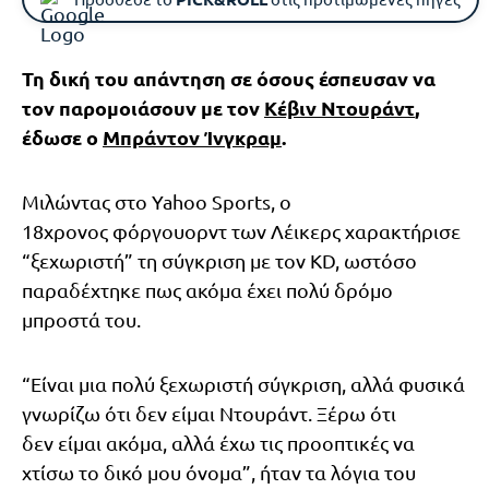
Τη δική του απάντηση σε όσους έσπευσαν να
τον παρομοιάσουν με τον
Κέβιν Ντουράντ
,
έδωσε ο
Μπράντον Ίνγκραμ
.
Μιλώντας στο Yahoo Sports, ο
18χρονος φόργουορντ των Λέικερς χαρακτήρισε
“ξεχωριστή” τη σύγκριση με τον KD, ωστόσο
παραδέχτηκε πως ακόμα έχει πολύ δρόμο
μπροστά του.
“Είναι μια πολύ ξεχωριστή σύγκριση, αλλά φυσικά
γνωρίζω ότι δεν είμαι Ντουράντ. Ξέρω ότι
δεν είμαι ακόμα, αλλά έχω τις προοπτικές να
χτίσω το δικό μου όνομα”, ήταν τα λόγια του