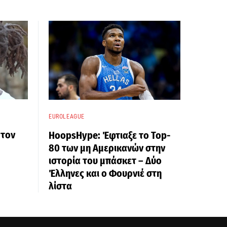
EUROLEAGUE
 τον
HoopsHype: Έφτιαξε το Top-
80 των μη Αμερικανών στην
ιστορία του μπάσκετ – Δύο
Έλληνες και ο Φουρνιέ στη
λίστα