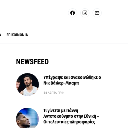
Α
ΕΠΙΚΟΙΝΩΝΙΑ
NEWSFEED
Υπέγραψε και ανακοινώθηκε ο
Νικ Βάιλερ-Μπαμπ
54 ΛΕΠΤΆ ΠΡΙΝ
Τι γίνεται με Γιάννη
Αντετοκούνμπο στην Εθνική –
Οι τελευταίες πληροφορίες