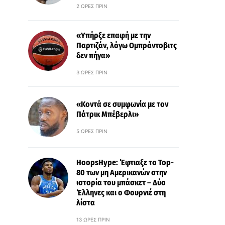
2 ΏΡΕΣ ΠΡΙΝ
«Υπήρξε επαφή με την
Παρτιζάν, λόγω Ομπράντοβιτς
δεν πήγα»
3 ΏΡΕΣ ΠΡΙΝ
«Κοντά σε συμφωνία με τον
Πάτρικ Μπέβερλι»
5 ΏΡΕΣ ΠΡΙΝ
HoopsHype: Έφτιαξε το Top-
80 των μη Αμερικανών στην
ιστορία του μπάσκετ – Δύο
Έλληνες και ο Φουρνιέ στη
λίστα
13 ΏΡΕΣ ΠΡΙΝ