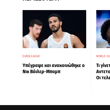
EUROLEAGUE
WORLD CU
Υπέγραψε και ανακοινώθηκε ο
Τι γίνε
Νικ Βάιλερ-Μπαμπ
Αντετο
Οι τελ