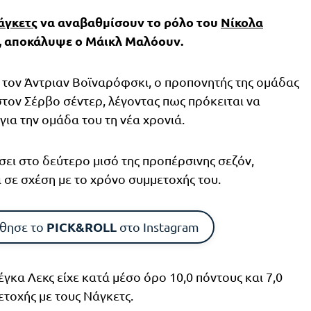
άγκετς
να αναβαθμίσουν το ρόλο του
Νίκολα
ι, αποκάλυψε ο Μάικλ Μαλόουν.
ι τον Άντριαν Βοϊναρόφσκι, ο προπονητής της ομάδας
ον Σέρβο σέντερ, λέγοντας πως πρόκειται να
ια την ομάδα του τη νέα χρονιά.
σει στο δεύτερο μισό της προπέρσινης σεζόν,
ά σε σχέση με το χρόνο συμμετοχής του.
PICK&ROLL
θησε το
στο Instagram
γκα Λεκς είχε κατά μέσο όρο 10,0 πόντους και 7,0
ετοχής με τους Νάγκετς.