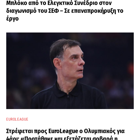
Μπλόκο από το Ελεγκτικό Συνέδριο στον
διαγωνισμό του ΣΕΦ – Σε επαναπροκήρυξη το
έργο
EUROLEAGUE
Στρέφεται προς EuroLeague ο Ολυμπιακός για
4άρι: «Προτάθηκε και εξετάζεται σοβαρά η