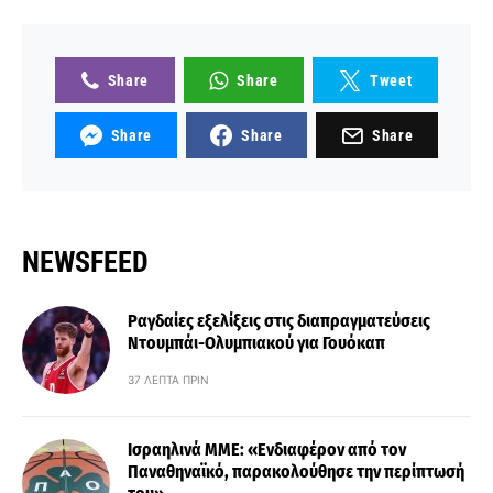
Share
Share
Tweet
Share
Share
Share
NEWSFEED
Ραγδαίες εξελίξεις στις διαπραγματεύσεις
Ντουμπάι-Ολυμπιακού για Γουόκαπ
37 ΛΕΠΤΆ ΠΡΙΝ
Ισραηλινά ΜΜΕ: «Ενδιαφέρον από τον
Παναθηναϊκό, παρακολούθησε την περίπτωσή