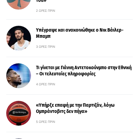
του»
2 ΏΡΕΣ ΠΡΙΝ
Υπέγραψε και ανακοινώθηκε ο Νικ Βάιλερ-
Μπαμπ
3 ΏΡΕΣ ΠΡΙΝ
Τι γίνεται με Γιάννη Αντετοκούνμπο στην Εθνική
– Οι τελευταίες πληροφορίες
4 ΏΡΕΣ ΠΡΙΝ
«Υπήρξε επαφή με την Παρτιζάν, λόγω
Ομπράντοβιτς δεν πήγα»
5 ΏΡΕΣ ΠΡΙΝ