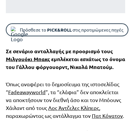
Πρόσθεσε το
PICK&ROLL
στις προτιμώμενες πηγές
Σε σενάριο ανταλλαγής με προορισμό τους
Μιλγουόκι Μπακς
εμπλέκεται εσχάτως το όνομα
του Γάλλου φόργουορντ, Νικολά Μπατούμ.
Όπως αναφέρει το δημοσίευμα της ιστοσελίδας
“
Fadeawayworld
”, τα “ελάφια” δεν αποκλείεται
να αποκτήσουν τον διεθνή άσο και τον Μπόουνς
Χάιλαντ από τους
Λος Άντζελες Κλίπερς
,
παραχωρώντας ως αντάλλαγμα τον
Πατ Κόνατον
.