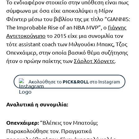
Το ενδιαφέρον στοιχείο στην υπόθεση είναι πως
σύμφωνα με όσα είχε αποκαλύψει η Μίριν
Φέιντερ μέσω του βιβλίου της με τίτλο “GIANNIS:
The Improbable Rise of an NBA MVP”, ο
Γιάννης
Αντετοκούνμπο
το 2015 είχε μια συνομιλία τον
τότε assistant coach των Μιλγουόκι Μπακς, Τζος
Οπενχάιμερ, στην οποία βασικό θέμα συζήτησης
ήταν ο πρώην παίκτης των
Σάρλοτ Χόρνετς
.
Ακολούθησε το
PICK&ROLL
στο Instagram
Αναλυτικά η συνομιλία:
Οπενχάιμερ:
“Βλέπεις τον Μπατούμ;
Παρακολούθησε τον. Πραγματικά