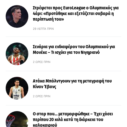
Στρέφεται προς EuroLeague ο Ολυμπιακός για
4άρι: «Προτάθηκε και εξετάζεται σοβαρά η
περίπτωσή του»
29 ΛΕΠΤΆ ΠΡΙΝ
Σενάρια για ενδιαφέρον του Ολυμπιακού για
Μονέκε – Τι ισχύει για τον Νιγηριανό
2 ΏΡΕΣ ΠΡΙΝ
Ατάκα Μπόλντγουιν για τη μεταγραφή του
Κίναν Έβανς
2 ΏΡΕΣ ΠΡΙΝ
Ο σταρ που… μεταμορφώθηκε – Έχει χάσει
περίπου 20 κιλά κατά τη διάρκεια του
καλοκαιριού