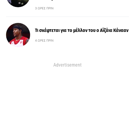
3 ΏΡΕΣ ΠΡΙΝ
Τι σκέφτεται για το μέλλον του ο Αϊζάια Κάνααν
4 ΏΡΕΣ ΠΡΙΝ
Advertisement