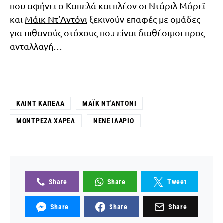
που αφήνει ο Καπελά και πλέον οι Ντάριλ Μόρεϊ
και
Μάικ Ντ’Αντόνι
ξεκινούν επαφές με ομάδες
για πιθανούς στόχους που είναι διαθέσιμοι προς
ανταλλαγή…
ΚΛΙΝΤ ΚΑΠΕΛΆ
ΜΆΙΚ ΝΤ'ΑΝΤΌΝΙ
ΜΟΝΤΡΈΖΛ ΧΆΡΕΛ
ΝΕΝΈ ΙΛΆΡΙΟ
Share
Share
Tweet
Share
Share
Share