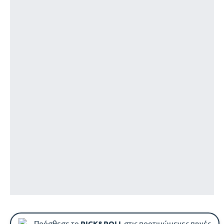
Πρόσθεσε το
PICK&ROLL
στις προτιμώμενες πηγές