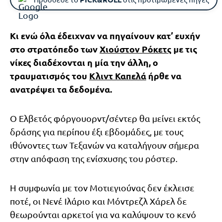
Κι ενώ όλα έδειχναν να πηγαίνουν κατ’ ευχήν
στο στρατόπεδο των
Χιούστον Ρόκετς
με τις
νίκες διαδέχονται η μία την άλλη, ο
τραυματισμός του
Κλιντ Καπελά
ήρθε να
ανατρέψει τα δεδομένα.
Ο Ελβετός φόργουορντ/σέντερ θα μείνει εκτός
δράσης για περίπου έξι εβδομάδες, με τους
ιθύνοντες των Τεξανών να καταλήγουν σήμερα
στην απόφαση της ενίσχυσης του ρόστερ.
Η συμφωνία με τον Μοτιεγιούνας δεν έκλεισε
ποτέ, οι Νενέ Ιλάριο και Μόντρεζλ Χάρελ δε
θεωρούνται αρκετοί για να καλύψουν το κενό