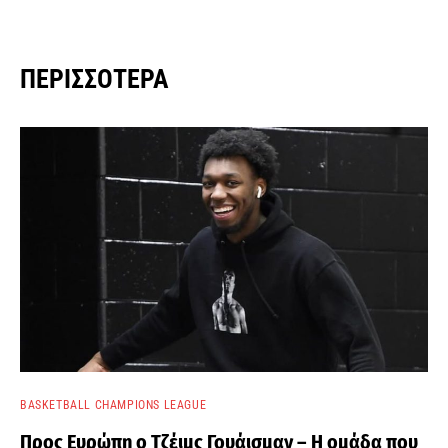
ΠΕΡΙΣΣΌΤΕΡΑ
BASKETBALL CHAMPIONS LEAGUE
Προς Ευρώπη ο Τζέιμς Γουάισμαν – Η ομάδα που