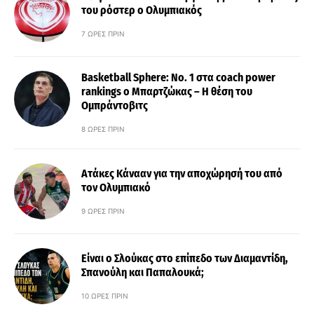
του ρόστερ ο Ολυμπιακός
7 ΏΡΕΣ ΠΡΙΝ
Basketball Sphere: No. 1 στα coach power
rankings ο Μπαρτζώκας – Η θέση του
Ομπράντοβιτς
8 ΏΡΕΣ ΠΡΙΝ
Ατάκες Κάνααν για την αποχώρησή του από
τον Ολυμπιακό
9 ΏΡΕΣ ΠΡΙΝ
Είναι ο Σλούκας στο επίπεδο των Διαμαντίδη,
Σπανούλη και Παπαλουκά;
10 ΏΡΕΣ ΠΡΙΝ