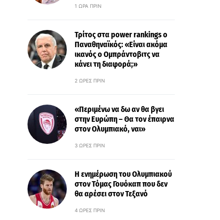
1 ΏΡΑ ΠΡΙΝ
Τρίτος στα power rankings ο
Παναθηναϊκός: «Είναι ακόμα
ικανός ο Ομπράντοβιτς να
κάνει τη διαφορά;»
2 ΏΡΕΣ ΠΡΙΝ
«Περιμένω να δω αν θα βγει
στην Ευρώπη – Θα τον έπαιρνα
στον Ολυμπιακό, ναι»
3 ΏΡΕΣ ΠΡΙΝ
Η ενημέρωση του Ολυμπιακού
στον Τόμας Γουόκαπ που δεν
θα αρέσει στον Τεξανό
4 ΏΡΕΣ ΠΡΙΝ