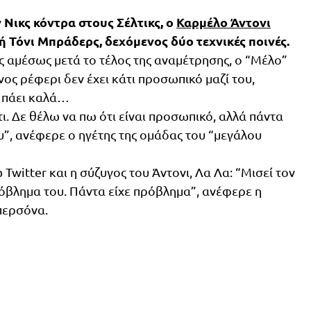
 Νικς κόντρα στους Σέλτικς, ο
Καρμέλο Άντονι
 Τόνι Μπράδερς, δεχόμενος δύο τεχνικές ποινές.
αμέσως μετά το τέλος της αναμέτρησης, ο “Μέλο”
ος ρέφερι δεν έχει κάτι προσωπικό μαζί του,
 πάει καλά…
ι. Δε θέλω να πω ότι είναι προσωπικό, αλλά πάντα
ου”, ανέφερε ο ηγέτης της ομάδας του “μεγάλου
Twitter και η σύζυγος του Άντονι, Λα Λα: “Μισεί τον
όβλημα του. Πάντα είχε πρόβλημα”, ανέφερε η
περσόνα.