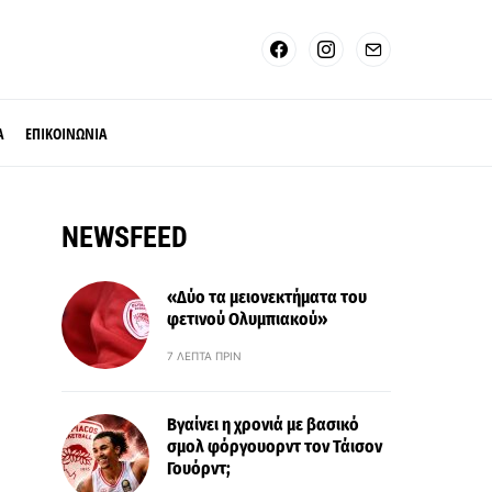
Α
ΕΠΙΚΟΙΝΩΝΙΑ
NEWSFEED
«Δύο τα μειονεκτήματα του
φετινού Ολυμπιακού»
7 ΛΕΠΤΆ ΠΡΙΝ
Βγαίνει η χρονιά με βασικό
σμολ φόργουορντ τον Τάισον
Γουόρντ;