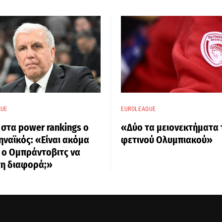
GUE
EUROLEAGUE
 στα power rankings ο
«Δύο τα μειονεκτήματα 
ναϊκός: «Είναι ακόμα
φετινού Ολυμπιακού»
 ο Ομπράντοβιτς να
τη διαφορά;»