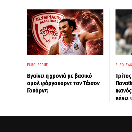
EUROLEAGUE
EUROLEA
Βγαίνει η χρονιά με βασικό
Τρίτος
σμολ φόργουορντ τον Τάισον
Παναθη
Γουόρντ;
ικανός
κάνει 